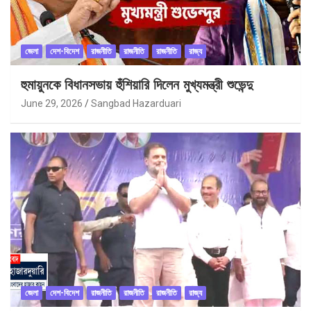
জেলা
দেশ-বিদেশ
রাজনীতি
রাজনীতি
রাজনীতি
রাজ্য
হুমায়ুনকে বিধানসভায় হুঁশিয়ারি দিলেন মুখ্যমন্ত্রী শুভেন্দু
June 29, 2026
Sangbad Hazarduari
জেলা
দেশ-বিদেশ
রাজনীতি
রাজনীতি
রাজনীতি
রাজ্য