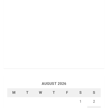
AUGUST 2026
M
T
W
T
F
S
S
1
2