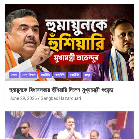
জেলা
দেশ-বিদেশ
রাজনীতি
রাজনীতি
রাজনীতি
রাজ্য
হুমায়ুনকে বিধানসভায় হুঁশিয়ারি দিলেন মুখ্যমন্ত্রী শুভেন্দু
June 29, 2026
Sangbad Hazarduari