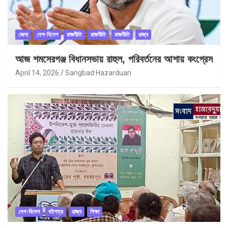
জেলা
দেশ-বিদেশ
রাজনীতি
রাজনীতি
রাজনীতি
রাজ্য
আজ শমসেরগঞ্জ বিধানসভায় রাহুল, পরিবর্তনের আশায় কংগ্রেস
April 14, 2026
Sangbad Hazarduari
দেশ-বিদেশ
বইপত্র
রাজ্য
শিক্ষা