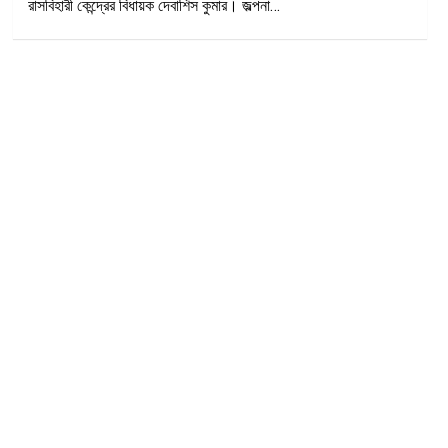
রাসবিহারী কেন্দ্রের বিধায়ক দেবাশিস কুমার। জল্পনা…