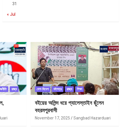
31
« Jul
াজনীতি
রাজ্য
দেশ-বিদেশ
বইপত্র
রাজ্য
শিক্ষা
ল,
বইয়ের অলিন্দ ধরে প্যালেস্তাইন ছুঁলেন
বহরমপুরবাসী
uari
November 17, 2025
Sangbad Hazarduari