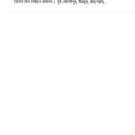
নির্দেশ দিল নির্বাচন কমিশন। পূর্ব মেদিনীপুর, বীরভূম, ঝাড়গ্রাম,…