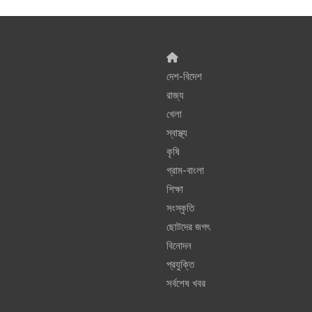
দেশ-বিদেশ
রাজ্য
খেলা
স্বাস্থ্য
কৃষি
গ্রাম-বাংলা
শিক্ষা
সংস্কৃতি
ছোটদের জগৎ
বিনোদন
প্রযুক্তি
সর্বশেষ খবর