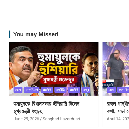
You may Missed
জেলা
দেশ-বিদেশ
রাজনীতি
রাজনীতি
রাজনীতি
রাজ্য
জেলা
দেশ-বিদ
হুমায়ুনকে বিধানসভায় হুঁশিয়ারি দিলেন
রাহুল গান্ধ
মুখ্যমন্ত্রী শুভেন্দু
কথা, সভা শ
June 29, 2026
Sangbad Hazarduari
April 14, 20