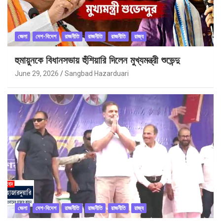
জেলা
দেশ-বিদেশ
রাজনীতি
রাজনীতি
রাজনীতি
রাজ্য
হুমায়ুনকে বিধানসভায় হুঁশিয়ারি দিলেন মুখ্যমন্ত্রী শুভেন্দু
June 29, 2026
Sangbad Hazarduari
জেলা
দেশ-বিদেশ
রাজনীতি
রাজনীতি
রাজনীতি
রাজ্য