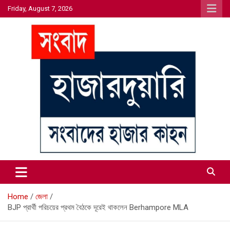
Skip
Friday, August 7, 2026
to
content
সংবাদের হাজার কাহন
সংবাদ হাজারদুয়ারি
Home
জেলা
BJP প্রার্থী পরিচয়ের প্রথম বৈঠকে দূরেই থাকলেন Berhampore MLA