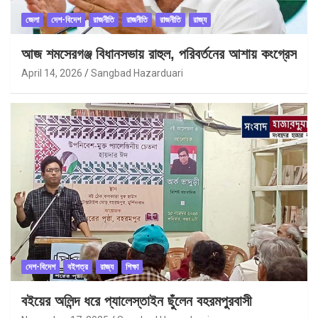
জেলা
দেশ-বিদেশ
রাজনীতি
রাজনীতি
রাজনীতি
রাজ্য
আজ শমসেরগঞ্জ বিধানসভায় রাহুল, পরিবর্তনের আশায় কংগ্রেস
April 14, 2026
Sangbad Hazarduari
দেশ-বিদেশ
বইপত্র
রাজ্য
শিক্ষা
বইয়ের অলিন্দ ধরে প্যালেস্তাইন ছুঁলেন বহরমপুরবাসী