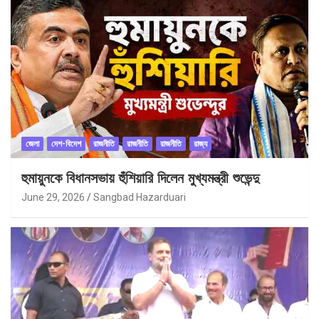
জেলা
দেশ-বিদেশ
রাজনীতি
রাজনীতি
রাজনীতি
রাজ্য
হুমায়ুনকে বিধানসভায় হুঁশিয়ারি দিলেন মুখ্যমন্ত্রী শুভেন্দু
June 29, 2026
Sangbad Hazarduari