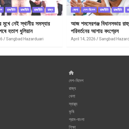
েশ
রাজনীতি
রাজনীতি
রাজনীতি
রাজ্য
জেলা
দেশ-বিদেশ
রাজনীতি
রাজনীতি
র
ীর মুখে নেই স্থানীয় সমস্যার
আজ শমসেরগঞ্জ বিধানসভায় রাহু
েষে হতাশ ধুলিয়ান
পরিবর্তনের আশায় কংগ্রেস
26
Sangbad Hazarduari
April 14, 2026
Sangbad Hazard
দেশ-বিদেশ
রাজ্য
খেলা
স্বাস্থ্য
কৃষি
গ্রাম-বাংলা
শিক্ষা