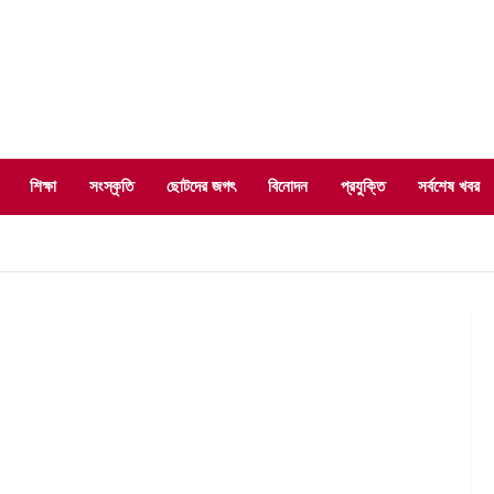
শিক্ষা
সংস্কৃতি
ছোটদের জগৎ
বিনোদন
প্রযুক্তি
সর্বশেষ খবর