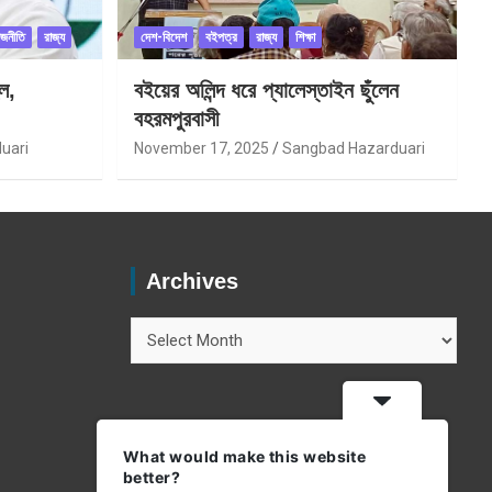
াজনীতি
রাজ্য
দেশ-বিদেশ
বইপত্র
রাজ্য
শিক্ষা
ল,
বইয়ের অলিন্দ ধরে প্যালেস্তাইন ছুঁলেন
বহরমপুরবাসী
uari
November 17, 2025
Sangbad Hazarduari
Archives
Archives
What would make this website
better?