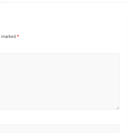
re marked
*