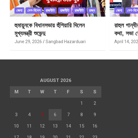
জেলা
দেশ-বিদেশ
রাজনীতি
রাজনীতি
রাজনীতি
রাজ্য
জেলা
দেশ-বিদ
হুমায়ুনকে বিধানসভায় হুঁশিয়ারি দিলেন
রাহুল গান্ধ
মুখ্যমন্ত্রী শুভেন্দু
কথা, সভা শ
June 29, 2026
Sangbad Hazarduari
April 14, 20
AUGUST 2026
M
T
W
T
F
S
S
1
2
3
4
5
6
7
8
9
10
11
12
13
14
15
16
17
18
19
20
21
22
23