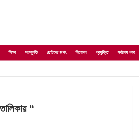
শিক্ষা
সংস্কৃতি
ছোটদের জগৎ
বিনোদন
প্রযুক্তি
সর্বশেষ খবর
 তালিকায় “