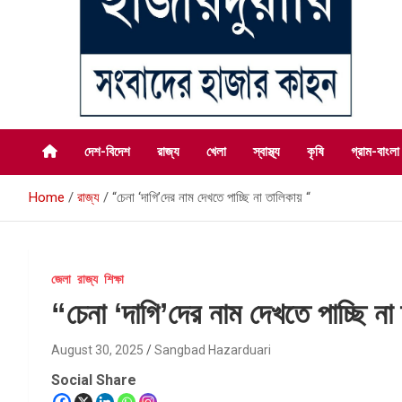
সংবাদের হাজার কাহন
সংবাদ হাজারদুয়ারি
দেশ-বিদেশ
রাজ্য
খেলা
স্বাস্থ্য
কৃষি
গ্রাম-বাংলা
Home
রাজ্য
“চেনা ‘দাগি’দের নাম দেখতে পাচ্ছি না তালিকায় “
জেলা
রাজ্য
শিক্ষা
“চেনা ‘দাগি’দের নাম দেখতে পাচ্ছি না
August 30, 2025
Sangbad Hazarduari
Social Share