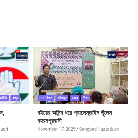
াজনীতি
রাজ্য
দেশ-বিদেশ
বইপত্র
রাজ্য
শিক্ষা
ল,
বইয়ের অলিন্দ ধরে প্যালেস্তাইন ছুঁলেন
বহরমপুরবাসী
uari
November 17, 2025
Sangbad Hazarduari