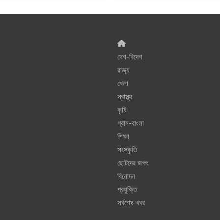
দেশ-বিদেশ
রাজ্য
খেলা
স্বাস্থ্য
কৃষি
গ্রাম-বাংলা
শিক্ষা
সংস্কৃতি
ছোটদের জগৎ
বিনোদন
প্রযুক্তি
সর্বশেষ খবর