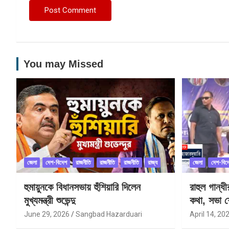
You may Missed
জেলা
দেশ-বিদেশ
রাজনীতি
রাজনীতি
রাজনীতি
রাজ্য
জেলা
দেশ-বিদ
হুমায়ুনকে বিধানসভায় হুঁশিয়ারি দিলেন
রাহুল গান্ধ
মুখ্যমন্ত্রী শুভেন্দু
কথা, সভা শ
June 29, 2026
Sangbad Hazarduari
April 14, 20