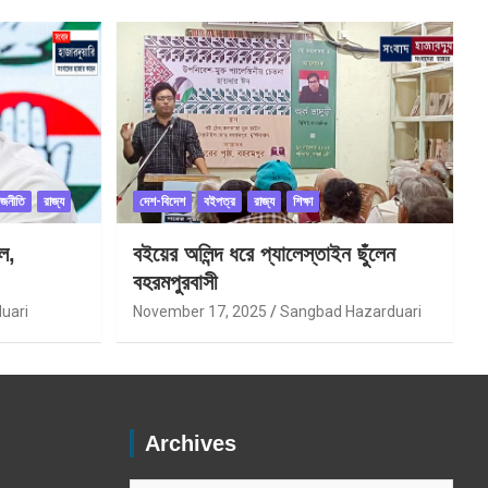
াজনীতি
রাজ্য
দেশ-বিদেশ
বইপত্র
রাজ্য
শিক্ষা
ল,
বইয়ের অলিন্দ ধরে প্যালেস্তাইন ছুঁলেন
বহরমপুরবাসী
uari
November 17, 2025
Sangbad Hazarduari
Archives