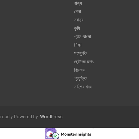
রাজ্য
খেলা
স্বাস্থ্য
কৃষি
গ্রাম-বাংলা
শিক্ষা
সংস্কৃতি
ছোটদের জগৎ
বিনোদন
প্রযুক্তি
সর্বশেষ খবর
roudly Powered by:
WordPress