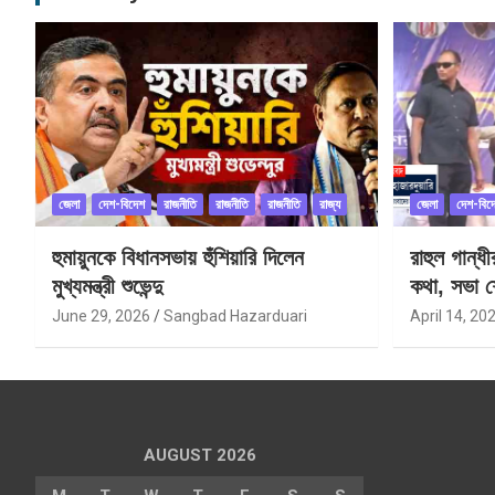
জেলা
দেশ-বিদেশ
রাজনীতি
রাজনীতি
রাজনীতি
রাজ্য
জেলা
দেশ-বিদ
হুমায়ুনকে বিধানসভায় হুঁশিয়ারি দিলেন
রাহুল গান্ধ
মুখ্যমন্ত্রী শুভেন্দু
কথা, সভা শ
June 29, 2026
Sangbad Hazarduari
April 14, 20
AUGUST 2026