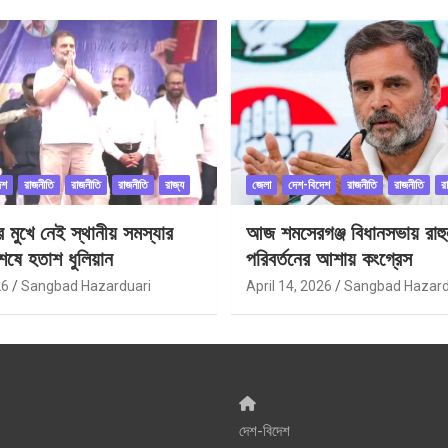
েশ
রাজনীতি
রাজনীতি
রাজনীতি
রাজ্য
জেলা
দেশ-বিদেশ
রাজনীতি
রাজনীতি
র
ীর মুখে নেই স্থানীয় সমস্যার
আজ শমসেরগঞ্জ বিধানসভায় রাহু
েষে হতাশ ধুলিয়ান
পরিবর্তনের আশায় কংগ্রেস
26
Sangbad Hazarduari
April 14, 2026
Sangbad Hazard
দেশ-বিদেশ