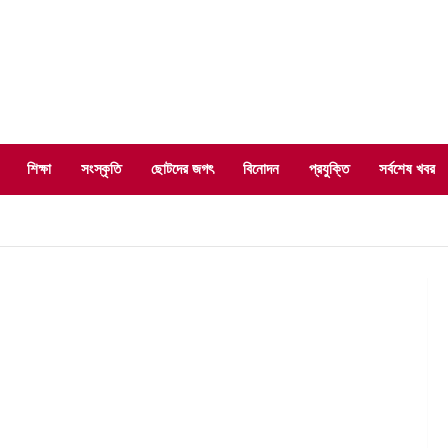
শিক্ষা
সংস্কৃতি
ছোটদের জগৎ
বিনোদন
প্রযুক্তি
সর্বশেষ খবর