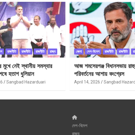
েশ
রাজনীতি
রাজনীতি
রাজনীতি
রাজ্য
জেলা
দেশ-বিদেশ
রাজনীতি
রাজনীতি
র
ীর মুখে নেই স্থানীয় সমস্যার
আজ শমসেরগঞ্জ বিধানসভায় রাহু
েষে হতাশ ধুলিয়ান
পরিবর্তনের আশায় কংগ্রেস
26
Sangbad Hazarduari
April 14, 2026
Sangbad Hazard
দেশ-বিদেশ
রাজ্য