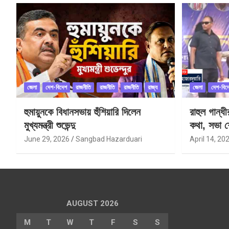
জেলা
দেশ-বিদেশ
রাজনীতি
রাজনীতি
রাজনীতি
রাজ্য
জেলা
দেশ-বিদ
হুমায়ুনকে বিধানসভায় হুঁশিয়ারি দিলেন
রাহুল গান্ধ
মুখ্যমন্ত্রী শুভেন্দু
কথা, সভা শ
June 29, 2026
Sangbad Hazarduari
April 14, 20
AUGUST 2026
M
T
W
T
F
S
S