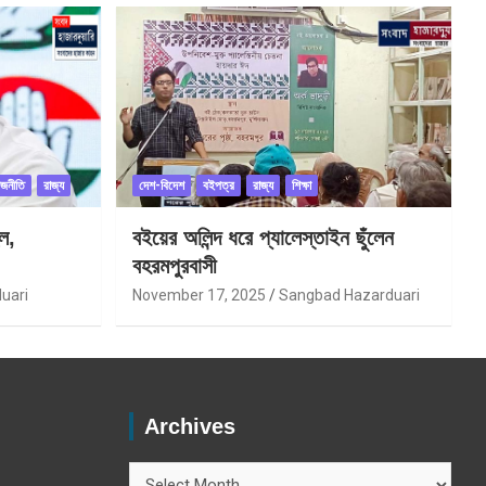
াজনীতি
রাজ্য
দেশ-বিদেশ
বইপত্র
রাজ্য
শিক্ষা
ল,
বইয়ের অলিন্দ ধরে প্যালেস্তাইন ছুঁলেন
বহরমপুরবাসী
uari
November 17, 2025
Sangbad Hazarduari
Archives
Archives