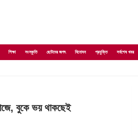
শিক্ষা
সংস্কৃতি
ছোটদের জগৎ
বিনোদন
প্রযুক্তি
সর্বশেষ খবর
 কাজে, বুকে ভয় থাকছেই