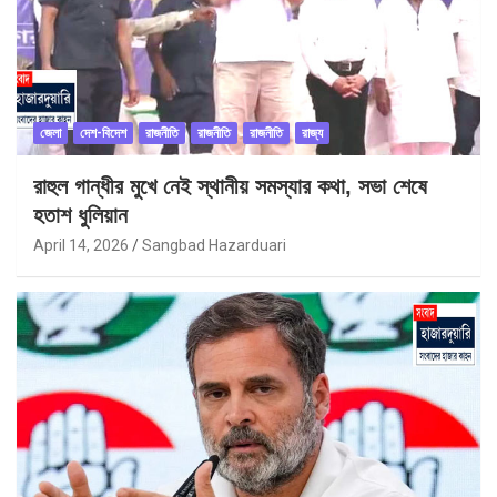
জেলা
দেশ-বিদেশ
রাজনীতি
রাজনীতি
রাজনীতি
রাজ্য
রাহুল গান্ধীর মুখে নেই স্থানীয় সমস্যার কথা, সভা শেষে
হতাশ ধুলিয়ান
April 14, 2026
Sangbad Hazarduari