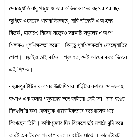
দেবজ্যোতি বাবু পড়ুয়া ও তার অভিভাবকদের বছরের পর বছর
জুগিয়ে এসেছেন ধারাবাহিকভাবে, দাবি তাঁদেরই একাংশের।
বিতর্ক , হাজারও নিষেধ সত্বেও সরকারি স্কুলের একাংশ
শিক্ষকও গৃহশিক্ষকতা করেন। কিন্তু গৃহশিক্ষকতাই দেবজ্যোতির
পেশা। লড়াইও তাই কঠিন। প্রসঙ্গত, সেই আয়ের করও দিতেন
এই শিক্ষক।
বহরমপুর টাউন ক্লাবের উল্টোদিকের বাড়িটার কখনও দো-তলায়,
কখনও এক তলায় পড়ুয়াদের সঙ্গে কাটানো সেই সব “নানা রঙের
দিনগুলি”র কথা ফেসবুকে ধারাবাহিকভাবে বছরখানেক ধরে
লিখেছেন তিনি। কালীপুজোর দিন বিকেলে দুই মলাটে বন্দি করে
তারই এক টুকরো প্রকাশ করলেন হাটের মাঝে । কালেক্টরেট