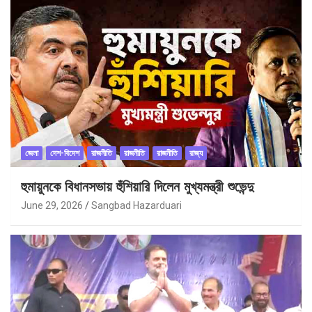
জেলা
দেশ-বিদেশ
রাজনীতি
রাজনীতি
রাজনীতি
রাজ্য
হুমায়ুনকে বিধানসভায় হুঁশিয়ারি দিলেন মুখ্যমন্ত্রী শুভেন্দু
June 29, 2026
Sangbad Hazarduari