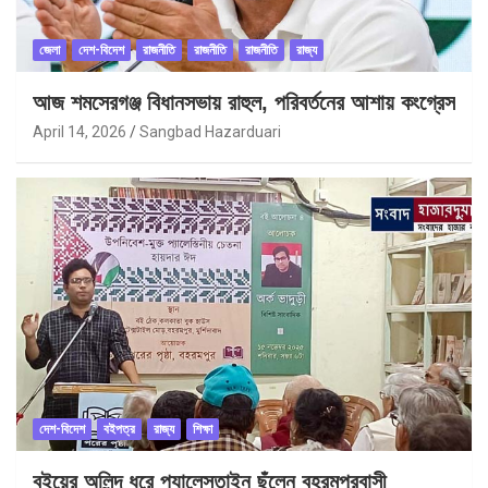
জেলা
দেশ-বিদেশ
রাজনীতি
রাজনীতি
রাজনীতি
রাজ্য
আজ শমসেরগঞ্জ বিধানসভায় রাহুল, পরিবর্তনের আশায় কংগ্রেস
April 14, 2026
Sangbad Hazarduari
দেশ-বিদেশ
বইপত্র
রাজ্য
শিক্ষা
বইয়ের অলিন্দ ধরে প্যালেস্তাইন ছুঁলেন বহরমপুরবাসী