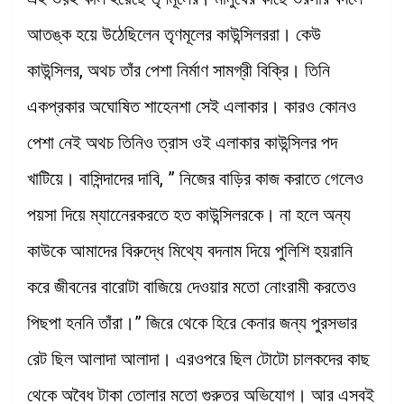
আতঙ্ক হয়ে উঠেছিলেন তৃণমূলের কাউন্সিলররা। কেউ
কাউন্সিলর, অথচ তাঁর পেশা নির্মাণ সামগ্রী বিক্রি। তিনি
একপ্রকার অঘোষিত শাহেনশা সেই এলাকার। কারও কোনও
পেশা নেই অথচ তিনিও ত্রাস ওই এলাকার কাউন্সিলর পদ
খাটিয়ে। বাসিন্দাদের দাবি, ” নিজের বাড়ির কাজ করাতে গেলেও
পয়সা দিয়ে ম্যানেেরকরতে হত কাউন্সিলরকে। না হলে অন্য
কাউকে আমাদের বিরুদ্ধে মিথ্যে বদনাম দিয়ে পুলিশি হয়রানি
করে জীবনের বারোটা বাজিয়ে দেওয়ার মতো নোংরামী করতেও
পিছপা হননি তাঁরা।” জিরে থেকে হিরে কেনার জন্য পুরসভার
রেট ছিল আলাদা আলাদা। এরওপরে ছিল টোটো চালকদের কাছ
থেকে অবৈধ টাকা তোলার মতো গুরুতর অভিযোগ। আর এসবই