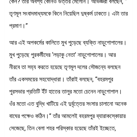
কেন? তার অবশ্য কোনও উত্তর মেলেনি। অভিজ্ঞরা বলছেন, ”
তৃণমূল সংবাদমাধ্যমকে কিনে নিয়েছিল দুষ্কর্ম ঢাকতে। এটা তার
প্রমাণ।”
আর এই অপকর্মের কালিতে মুখ পুড়েছে ব্যক্তি নাড়ুগোপালের।
মুখ পুড়েছে পুরকর্মীদের ‘লড়াকু নেতা’ নাড়ুগোপালের। আর
নীরবে তা সহ্য করতে হয়েছে তৃণমূল দলের সৌজন্যে বলছেন
তাঁর একসময়ের সহযোদ্ধারা। তাঁরাই বলছেন, “বহরমপুর
পুরসভার প্রতিটি ইঁট হাতের তালুর মতো চেনেন নাড়ুগোপাল।
ওঁর মতো এত বুদ্ধি খাটিয়ে এই দুর্বৃত্তের সংসার চালানো অনেক
বাঘের পক্ষেও কঠিন।” তাঁর আমলেই বহরমপুর ব্যারাকস্কোয়ার
সেজেছে, তিন বেলা শহর পরিস্কার হয়েছে তাঁরই ইচ্ছেতে,