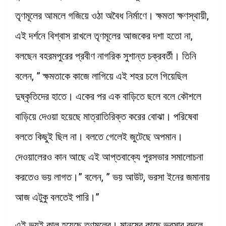
তৃণমূলের আমলে গজিয়ে ওঠা অবৈধ নির্মাণে। ক্ষমতা ক্ষণস্থায়ী,
এই দর্শনে বিশ্বাস রাখলে তৃণমূলের আজকের দশা হতো না,
বলছেন বহরমপুরের প্রবীণ নাগরিক সুশান্ত চক্রবর্তী। তিনি
বলেন, ” ক্ষমতাকে কাজে লাগিয়ে এই শহর চলে গিয়েছিল
দুষ্কৃতিদের হাতে। একের পর এক বাড়িতে ছলে বলে কৌশলে
বাড়িয়ে দেওয়া হয়েছে মাত্রাতিরিক্ত করের বোঝা। পরিষেবা
বলতে কিছুই ছিল না। বলতে গেলেই জুটেছে অপমান।
দেওয়ালেরও কান আছে এই আপ্তবাক্যে পুরসভার সমালোচনা
করতেও ভয় লাগত।” বলেন, ” ভয় আউট, ভরসা ইনের জমানায়
আজ এটুকু বলতেই পারি।”
এই ভয়ই কাল হয়েছে তৃণমূলের। মানুষের কাছে ভরসার বদলে