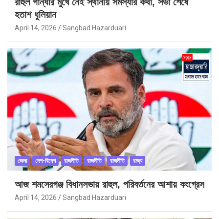
রাহুল গান্ধীর মুখে নেই স্থানীয় সমস্যার কথা, সভা শেষে
হতাশ ধুলিয়ান
April 14, 2026
Sangbad Hazarduari
জেলা
দেশ-বিদেশ
রাজনীতি
রাজনীতি
রাজনীতি
রাজ্য
আজ শমসেরগঞ্জ বিধানসভায় রাহুল, পরিবর্তনের আশায় কংগ্রেস
April 14, 2026
Sangbad Hazarduari