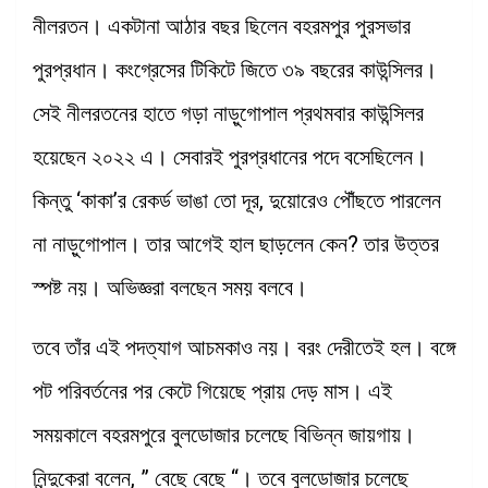
নীলরতন। একটানা আঠার বছর ছিলেন বহরমপুর পুরসভার
পুরপ্রধান। কংগ্রেসের টিকিটে জিতে ৩৯ বছরের কাউন্সিলর।
সেই নীলরতনের হাতে গড়া নাড়ুগোপাল প্রথমবার কাউন্সিলর
হয়েছেন ২০২২ এ। সেবারই পুরপ্রধানের পদে বসেছিলেন।
কিন্তু ‘কাকা’র রেকর্ড ভাঙা তো দূর, দুয়োরেও পৌঁছতে পারলেন
না নাড়ুগোপাল। তার আগেই হাল ছাড়লেন কেন? তার উত্তর
স্পষ্ট নয়। অভিজ্ঞরা বলছেন সময় বলবে।
তবে তাঁর এই পদত্যাগ আচমকাও নয়। বরং দেরীতেই হল। বঙ্গে
পট পরিবর্তনের পর কেটে গিয়েছে প্রায় দেড় মাস। এই
সময়কালে বহরমপুরে বুলডোজার চলেছে বিভিন্ন জায়গায়।
নিন্দুকেরা বলেন, ” বেছে বেছে “। তবে বুলডোজার চলেছে