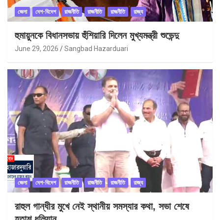
জেলা
দেশ-বিদেশ
রাজনীতি
রাজনীতি
রাজনীতি
রাজ্য
হুমায়ুনকে বিধানসভায় হুঁশিয়ারি দিলেন মুখ্যমন্ত্রী শুভেন্দু
June 29, 2026
Sangbad Hazarduari
জেলা
দেশ-বিদেশ
রাজনীতি
রাজনীতি
রাজনীতি
রাজ্য
রাহুল গান্ধীর মুখে নেই স্থানীয় সমস্যার কথা, সভা শেষে
হতাশ ধুলিয়ান