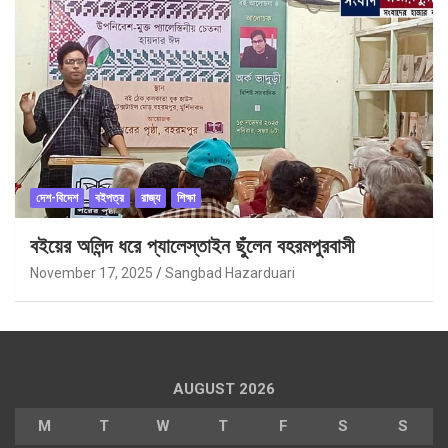
দেশ-বিদেশ
বইপত্র
রাজ্য
শিক্ষা
বইয়ের অলিন্দ ধরে প্যালেস্তাইন ছুঁলেন বহরমপুরবাসী
November 17, 2025
Sangbad Hazarduari
AUGUST 2026
M
T
W
T
F
S
S