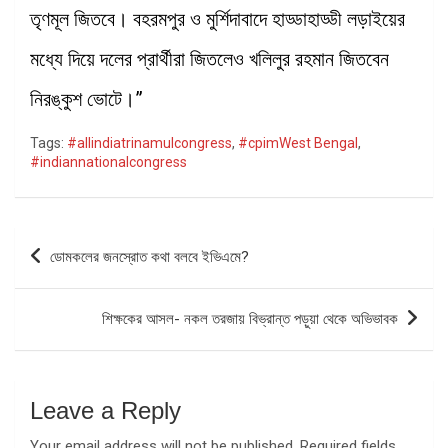
তৃণমূল জিতবে। বহরমপুর ও মুর্শিদাবাদে হাড্ডাহাড্ডী লড়াইয়ের
মধ্যে দিয়ে দলের প্রার্থীরা জিতলেও খলিলুর রহমান জিতবেন
নিরঙ্কুশ ভোটে।”
Tags:
#allindiatrinamulcongress
,
#cpimWest Bengal
,
#indiannationalcongress
Post
ডোমকলের জনস্রোত কথা বলবে ইভিএমে?
navigation
শিক্ষকের আসল- নকল তরজায় বিভ্রান্ত পড়ুয়া থেকে অভিভাবক
Leave a Reply
Your email address will not be published.
Required fields