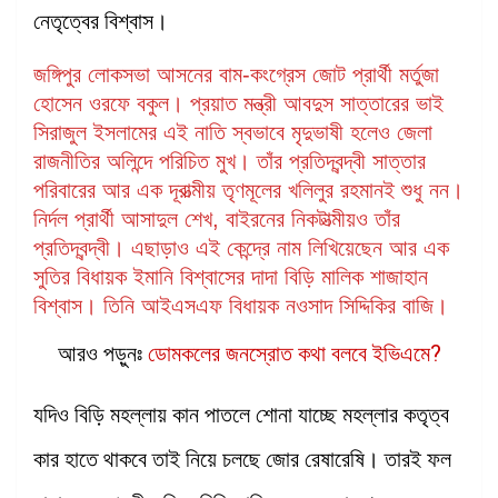
নেতৃত্বের বিশ্বাস।
জঙ্গিপুর লোকসভা আসনের বাম-কংগ্রেস জোট প্রার্থী মর্তুজা
হোসেন ওরফে বকুল। প্রয়াত মন্ত্রী আবদুস সাত্তারের ভাই
সিরাজুল ইসলামের এই নাতি স্বভাবে মৃদুভাষী হলেও জেলা
রাজনীতির অলিন্দে পরিচিত মুখ। তাঁর প্রতিদ্বন্দ্বী সাত্তার
পরিবারের আর এক দূরাত্মীয় তৃণমূলের খলিলুর রহমানই শুধু নন।
নির্দল প্রার্থী আসাদুল শেখ, বাইরনের নিকটাত্মীয়ও তাঁর
প্রতিদ্বন্দ্বী। এছাড়াও এই কেন্দ্রে নাম লিখিয়েছেন আর এক
সুতির বিধায়ক ইমানি বিশ্বাসের দাদা বিড়ি মালিক শাজাহান
বিশ্বাস। তিনি আইএসএফ বিধায়ক নওসাদ সিদ্দিকির বাজি।
আরও পড়ুনঃ
ডোমকলের জনস্রোত কথা বলবে ইভিএমে?
যদিও বিড়ি মহল্লায় কান পাতলে শোনা যাচ্ছে মহল্লার কতৃত্ব
কার হাতে থাকবে তাই নিয়ে চলছে জোর রেষারেষি। তারই ফল