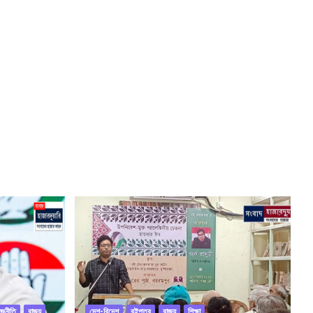
াজনীতি
রাজ্য
দেশ-বিদেশ
বইপত্র
রাজ্য
শিক্ষা