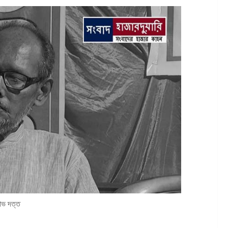
াভ দত্ত