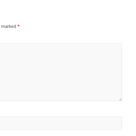
re marked
*