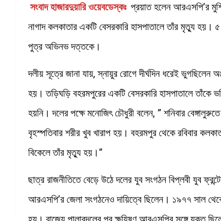
সংবাদ হাজারদুয়ারি ওয়েবডেস্কঃ
প্রয়াত হলেন আরএসপি’র মুর্শ
নাগাদ কলকাতার একটি বেসরকারি হাসপাতালে তাঁর মৃত্যু হয়। ৫৭
পুত্র অভিনভ দত্তকে।
দলীয় সূত্রে জানা যায়, স্নায়ুর রোগে দীর্ঘদিন ধরেই ভুগছিলেন
হয়। তড়িঘড়ি বহরমপুরের একটি বেসরকারি হাসপাতালে তাঁকে ভর্
হয়নি। দলের পক্ষে মনোজিৎ চৌধুরী বলেন, ” শনিবার বেঙ্গালুরুত
বৃহস্পতিবার শরীর খুব খারাপ হয়। বহরমপুর থেকে রবিবার কলক
বিকেলে তাঁর মৃত্যু হয়।”
ছাত্র রাজনীতিতে বেড়ে উঠে দলের যুব সংগঠন বিপ্লবী যুব ফ্রন্
আরএসপি’র জেলা সংগঠনেও দায়িত্বে ছিলেন। ১৯৭৭ সাল থেকে জ
হয়। রাজ্যে পালাবদলের পর ক্ষয়িষ্ণু আরএসপির সঙ্গে যুক্ত ছিল