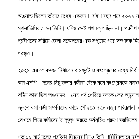
অঞ্জনাভ ছিলেন তাঁদের মধ্যে একজন। বাইশ বছর পরে ২০২২ সালে
স্থলাভিষিক্ত হন তিনি। যদিও সেই পথ মসৃণ ছিল না। প্রবীণ ও 
প্রবীণদের সরিয়ে জেলা সম্মেলনের এক সপ্তাহ পরে সম্পাদক হি
প্রজন্ম।
২০২৪ এর লোকসভা নির্বাচনে বামফ্রন্ট ও কংগ্রেসের মধ্যে নির্বা
আরএসপি। দলের নিচু তলার কর্মীরা বেঁকে বসে কংগ্রেসকে সমর্থ
কঠিন কাজ ছিল অঞ্জনাভর। সেই পর্ব পেরিয়ে দলকে ফের আন্দোল
ভুলতে বসা কর্মী সমর্থকদের কাছে পৌঁছতে নতুন নতুন পরিকল্প
সেখানে গিয়ে কর্মীদের উ দ্বুদ্ধ করতে কর্মসূচিও গ্রহণ করছিলে
গত ১৯ মার্চ দলের প্রতিষ্ঠা দিবসের দিনও তিনি শারীরিকভাবে দূ