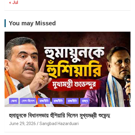
« Jul
You may Missed
জেলা
দেশ-বিদেশ
রাজনীতি
রাজনীতি
রাজনীতি
রাজ্য
হুমায়ুনকে বিধানসভায় হুঁশিয়ারি দিলেন মুখ্যমন্ত্রী শুভেন্দু
June 29, 2026
Sangbad Hazarduari