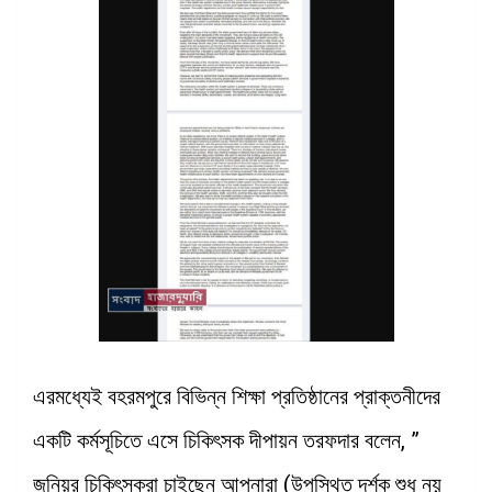
এরমধ্যেই বহরমপুরে বিভিন্ন শিক্ষা প্রতিষ্ঠানের প্রাক্তনীদের
একটি কর্মসূচিতে এসে চিকিৎসক দীপায়ন তরফদার বলেন, ”
জুনিয়র চিকিৎসকরা চাইছেন আপনারা (উপস্থিত দর্শক শুধু নয়