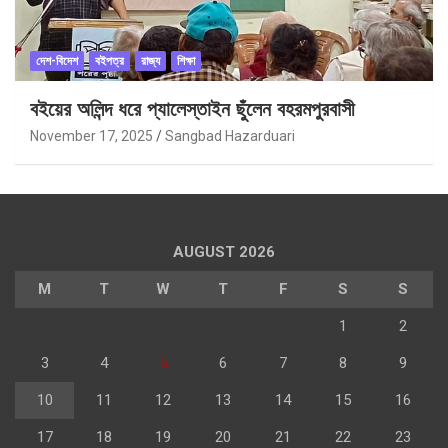
দেশ-বিদেশ
বইপত্র
রাজ্য
শিক্ষা
বইয়ের অলিন্দ ধরে প্যালেস্তাইন ছুঁলেন বহরমপুরবাসী
November 17, 2025
Sangbad Hazarduari
AUGUST 2026
M
T
W
T
F
S
S
1
2
3
4
5
6
7
8
9
10
11
12
13
14
15
16
17
18
19
20
21
22
23