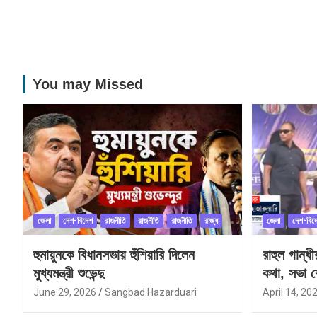
You may Missed
জেলা
দেশ-বিদেশ
রাজনীতি
রাজনীতি
রাজনীতি
রাজ্য
জেলা
দেশ-বিদ
হুমায়ুনকে বিধানসভায় হুঁশিয়ারি দিলেন
রাহুল গান্ধ
মুখ্যমন্ত্রী শুভেন্দু
কথা, সভা শ
June 29, 2026
Sangbad Hazarduari
April 14, 20