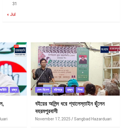
31
« Jul
াজনীতি
রাজ্য
দেশ-বিদেশ
বইপত্র
রাজ্য
শিক্ষা
ল,
বইয়ের অলিন্দ ধরে প্যালেস্তাইন ছুঁলেন
বহরমপুরবাসী
uari
November 17, 2025
Sangbad Hazarduari