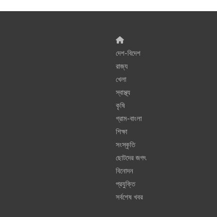
দেশ-বিদেশ
রাজ্য
খেলা
স্বাস্থ্য
কৃষি
গ্রাম-বাংলা
শিক্ষা
সংস্কৃতি
ছোটদের জগৎ
বিনোদন
প্রযুক্তি
সর্বশেষ খবর