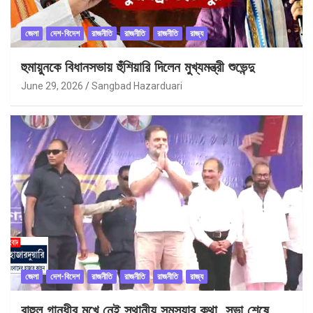
জেলা
দেশ-বিদেশ
রাজনীতি
রাজনীতি
রাজনীতি
রাজ্য
হুমায়ুনকে বিধানসভায় হুঁশিয়ারি দিলেন মুখ্যমন্ত্রী শুভেন্দু
June 29, 2026
Sangbad Hazarduari
জেলা
দেশ-বিদেশ
রাজনীতি
রাজনীতি
রাজনীতি
রাজ্য
রাহুল গান্ধীর মুখে নেই স্থানীয় সমস্যার কথা, সভা শেষে