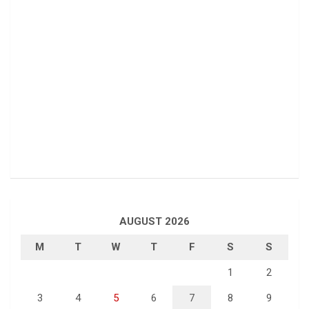
AUGUST 2026
M
T
W
T
F
S
S
1
2
3
4
5
6
7
8
9