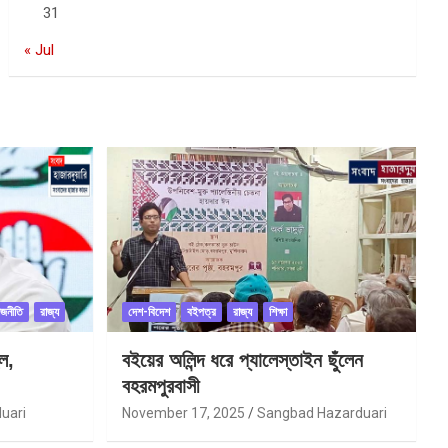
31
« Jul
াজনীতি
রাজ্য
দেশ-বিদেশ
বইপত্র
রাজ্য
শিক্ষা
ল,
বইয়ের অলিন্দ ধরে প্যালেস্তাইন ছুঁলেন
বহরমপুরবাসী
uari
November 17, 2025
Sangbad Hazarduari