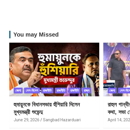
You may Missed
জেলা
দেশ-বিদেশ
রাজনীতি
রাজনীতি
রাজনীতি
রাজ্য
জেলা
দেশ-বিদ
হুমায়ুনকে বিধানসভায় হুঁশিয়ারি দিলেন
রাহুল গান্ধ
মুখ্যমন্ত্রী শুভেন্দু
কথা, সভা শ
June 29, 2026
Sangbad Hazarduari
April 14, 20