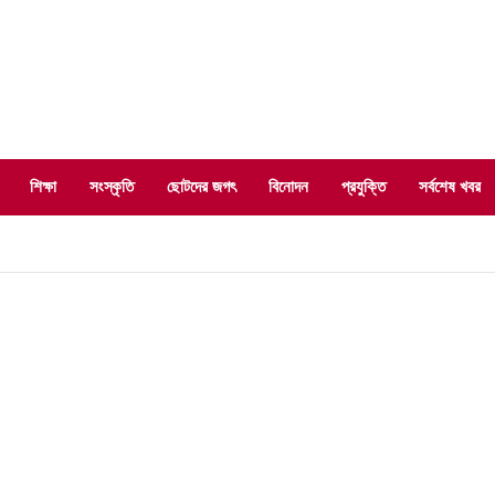
শিক্ষা
সংস্কৃতি
ছোটদের জগৎ
বিনোদন
প্রযুক্তি
সর্বশেষ খবর