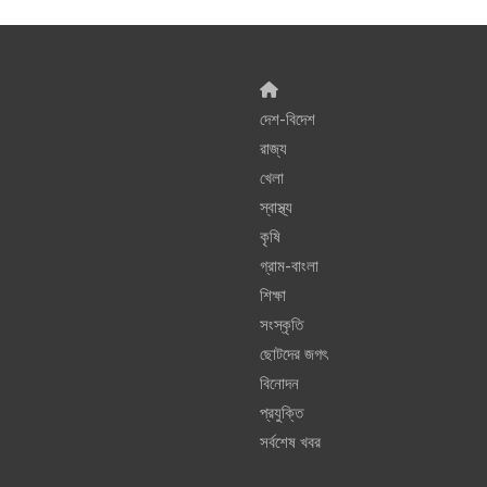
দেশ-বিদেশ
রাজ্য
খেলা
স্বাস্থ্য
কৃষি
গ্রাম-বাংলা
শিক্ষা
সংস্কৃতি
ছোটদের জগৎ
বিনোদন
প্রযুক্তি
সর্বশেষ খবর