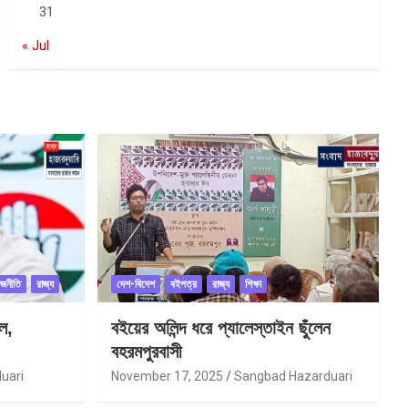
31
« Jul
াজনীতি
রাজ্য
দেশ-বিদেশ
বইপত্র
রাজ্য
শিক্ষা
ল,
বইয়ের অলিন্দ ধরে প্যালেস্তাইন ছুঁলেন
বহরমপুরবাসী
uari
November 17, 2025
Sangbad Hazarduari