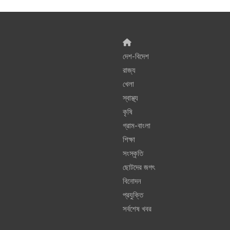
দেশ-বিদেশ
রাজ্য
খেলা
স্বাস্থ্য
কৃষি
গ্রাম-বাংলা
শিক্ষা
সংস্কৃতি
ছোটদের জগৎ
বিনোদন
প্রযুক্তি
সর্বশেষ খবর