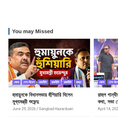
You may Missed
জেলা
দেশ-বিদেশ
রাজনীতি
রাজনীতি
রাজনীতি
রাজ্য
জেলা
দেশ-বিদ
হুমায়ুনকে বিধানসভায় হুঁশিয়ারি দিলেন
রাহুল গান্ধ
মুখ্যমন্ত্রী শুভেন্দু
কথা, সভা শ
June 29, 2026
Sangbad Hazarduari
April 14, 20