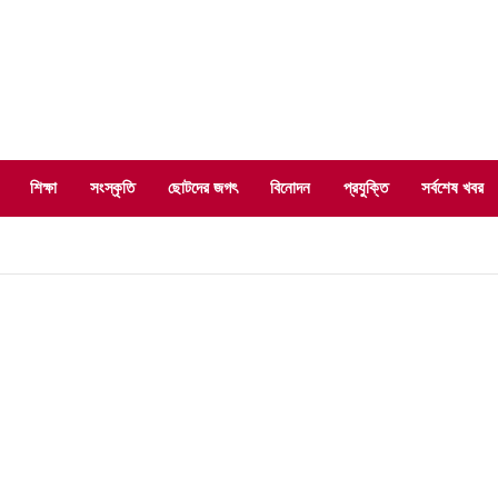
শিক্ষা
সংস্কৃতি
ছোটদের জগৎ
বিনোদন
প্রযুক্তি
সর্বশেষ খবর