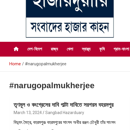
সংবাদের হাজার কাহন
সংবাদ হাজারদুয়ারি
দেশ-বিদেশ
রাজ্য
খেলা
স্বাস্থ্য
কৃষি
গ্রাম-বাংলা
Home
#narugopalmukherjee
#narugopalmukherjee
তৃণমূল ও কংগ্রেসের দাবি পাল্টা দাবিতে সরগরম বহরমপুর
March 13, 2024
Sangbad Hazarduary
বিদ্যুৎ মৈত্র, বহরমপুরঃ বহরমপুরের সাংসদ অধীর রঞ্জন চৌধুরী তাঁর সাংসদ