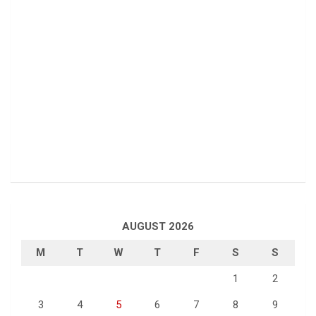
AUGUST 2026
M
T
W
T
F
S
S
1
2
3
4
5
6
7
8
9