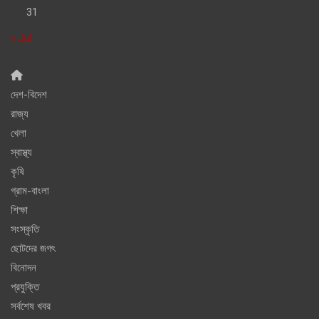
31
« Jul
দেশ-বিদেশ
রাজ্য
খেলা
স্বাস্থ্য
কৃষি
গ্রাম-বাংলা
শিক্ষা
সংস্কৃতি
ছোটদের জগৎ
বিনোদন
প্রযুক্তি
সর্বশেষ খবর