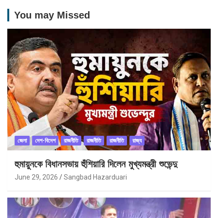
You may Missed
জেলা
দেশ-বিদেশ
রাজনীতি
রাজনীতি
রাজনীতি
রাজ্য
হুমায়ুনকে বিধানসভায় হুঁশিয়ারি দিলেন মুখ্যমন্ত্রী শুভেন্দু
June 29, 2026
Sangbad Hazarduari