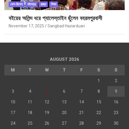
দেশ-বিদেশ
বইপত্র
রাজ্য
শিক্ষা
বইয়ের অলিন্দ ধরে প্যালেস্তাইন ছুঁলেন বহরমপুরবাসী
November 17, 2025
Sangbad Hazarduari
AUGUST 2026
M
T
W
T
F
S
S
1
2
3
4
5
6
7
8
9
10
11
12
13
14
15
16
17
18
19
20
21
22
23
24
25
26
27
28
29
30