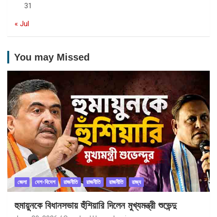
31
« Jul
You may Missed
জেলা
দেশ-বিদেশ
রাজনীতি
রাজনীতি
রাজনীতি
রাজ্য
হুমায়ুনকে বিধানসভায় হুঁশিয়ারি দিলেন মুখ্যমন্ত্রী শুভেন্দু