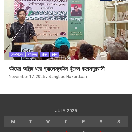
দেশ-বিদেশ
বইপত্র
রাজ্য
শিক্ষা
বইয়ের অলিন্দ ধরে প্যালেস্তাইন ছুঁলেন বহরমপুরবাসী
November 17, 2025
Sangbad Hazarduari
JULY 2025
M
T
W
T
F
S
S