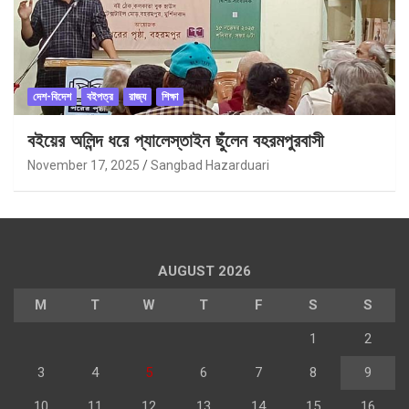
দেশ-বিদেশ
বইপত্র
রাজ্য
শিক্ষা
বইয়ের অলিন্দ ধরে প্যালেস্তাইন ছুঁলেন বহরমপুরবাসী
November 17, 2025
Sangbad Hazarduari
AUGUST 2026
M
T
W
T
F
S
S
1
2
3
4
5
6
7
8
9
10
11
12
13
14
15
16