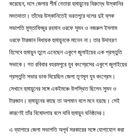
করেছেন, দলে জেলার শীর্ষ নেতারা হুমায়ুনের বিরুদ্ধে উস্কানির
মদতদাতা। তাঁদের উস্কানিতেই ভরতপুরে দলের দুই ব্লক
সভাপতি মুস্তাফিজুর রহমান ওরফে সুমন ও নজরুল ইসলাম
ওরফে টারজান বিধায়ক হুমায়ুনকে মানেন না। তার উদাহরণ
হিসেবে হুমায়ুন তুলে এনেছেন একুশে জুলাইয়ের এক প্রস্তুতি
সভাকে। গত রবিবার বহরমপুরে যুব কংগ্রেসের একুশে জুলাইয়ের
প্রস্তুতি সভার ডাক দিয়েছিল জেলা তৃণমূল যুব কংগ্রেস।
সেখানে হুমায়ুনের সঙ্গে একইমঞ্চে উপস্থিত ছিলেন সুমন ও
টারজান। হুমায়ুনের কাছে তা অপমান বলে মনে হয়ছে। সেই
কারণেই তাঁর বিষোদগার বলে দাবি হুমায়ুন ঘনিষ্ঠদের।
এ ব্যাপারে জেলা সভাপতি অপূর্ব সরকারের সঙ্গে যোগাযোগ করা