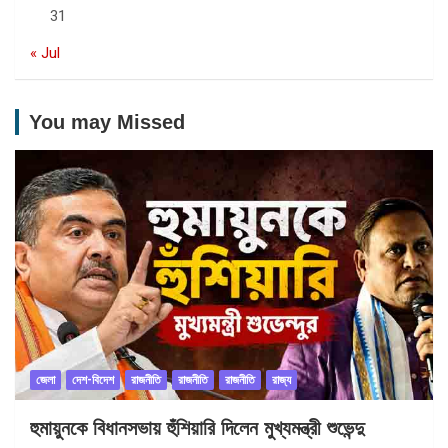
31
« Jul
You may Missed
জেলা
দেশ-বিদেশ
রাজনীতি
রাজনীতি
রাজনীতি
রাজ্য
হুমায়ুনকে বিধানসভায় হুঁশিয়ারি দিলেন মুখ্যমন্ত্রী শুভেন্দু