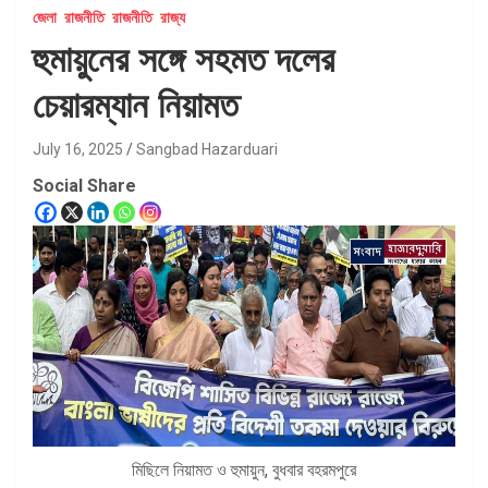
জেলা
রাজনীতি
রাজনীতি
রাজ্য
হুমায়ুনের সঙ্গে সহমত দলের
চেয়ারম্যান নিয়ামত
July 16, 2025
Sangbad Hazarduari
Social Share
মিছিলে নিয়ামত ও হুমায়ুন, বুধবার বহরমপুরে