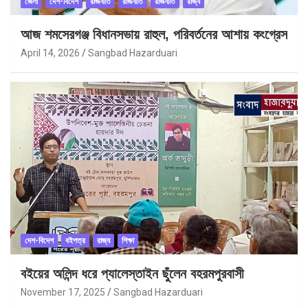
জেলা
দেশ-বিদেশ
রাজনীতি
রাজনীতি
রাজনীতি
রাজ্য
আজ শমসেরগঞ্জ বিধানসভায় রাহুল, পরিবর্তনের আশায় কংগ্রেস
April 14, 2026
Sangbad Hazarduari
দেশ-বিদেশ
বইপত্র
রাজ্য
শিক্ষা
বইয়ের অলিন্দ ধরে প্যালেস্তাইন ছুঁলেন বহরমপুরবাসী
November 17, 2025
Sangbad Hazarduari