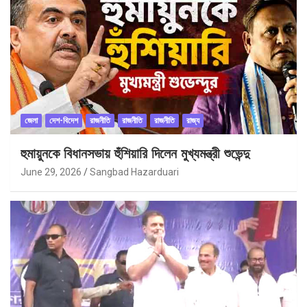
জেলা
দেশ-বিদেশ
রাজনীতি
রাজনীতি
রাজনীতি
রাজ্য
হুমায়ুনকে বিধানসভায় হুঁশিয়ারি দিলেন মুখ্যমন্ত্রী শুভেন্দু
June 29, 2026
Sangbad Hazarduari