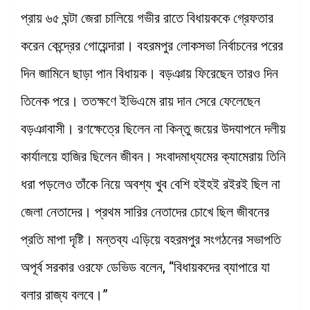
প্রায় ৬৫ ঘন্টা জেরা চালিয়ে গভীর রাতে বিধায়ককে গ্রেফতার
করেন কেন্দ্রের গোয়েন্দারা। বহরমপুর লোকসভা নির্বাচনের পরের
দিন জামিনে ছাড়া পান বিধায়ক। বড়ঞায় ফিরেছেন তারও দিন
তিনেক পরে। ততক্ষণে ইভিএমে রায় দান সেরে ফেলেছেন
বড়ঞাবাসী। রণক্ষেত্রে ছিলেন না কিন্তু জয়ের উদযাপনে দলীয়
কার্যালয়ে হাজির ছিলেন জীবন। সংবাদমাধ্যমের ক্যামেরায় তিনি
ধরা পড়লেও তাঁকে নিয়ে অবশ্য খুব বেশি হইহই রইরই ছিল না
জেলা নেতাদের। প্রথম সারির নেতাদের চোখে ছিল জীবনের
প্রতি মাপা দৃষ্টি। মন্তব্য এড়িয়ে বহরমপুর সংগঠনের সভাপতি
অপূর্ব সরকার ওরফে ডেভিড বলেন, “বিধায়কদের ব্যাপারে যা
বলার রাজ্য বলবে।”