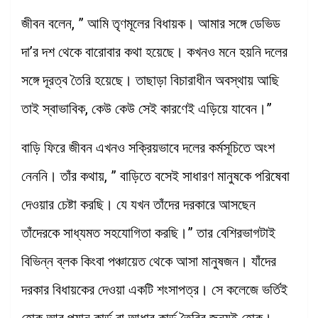
জীবন বলেন, ” আমি তৃণমূলের বিধায়ক। আমার সঙ্গে ডেভিড
দা’র দশ থেকে বারোবার কথা হয়েছে। কখনও মনে হয়নি দলের
সঙ্গে দূরত্ব তৈরি হয়েছে। তাছাড়া বিচারাধীন অবস্থায় আছি
তাই স্বাভাবিক, কেউ কেউ সেই কারণেই এড়িয়ে যাবেন।”
বাড়ি ফিরে জীবন এখনও সক্রিয়ভাবে দলের কর্মসূচিতে অংশ
নেননি। তাঁর কথায়, ” বাড়িতে বসেই সাধারণ মানুষকে পরিষেবা
দেওয়ার চেষ্টা করছি। যে যখন তাঁদের দরকারে আসছেন
তাঁদেরকে সাধ্যমত সহযোগিতা করছি।” তার বেশিরভাগটাই
বিভিন্ন ব্লক কিংবা পঞ্চায়েত থেকে আসা মানুষজন। যাঁদের
দরকার বিধায়কের দেওয়া একটি শংসাপত্র। সে কলেজে ভর্তিই
হোক আর প্যান কার্ড বা আধার কার্ড তৈরির জন্যই হোক।