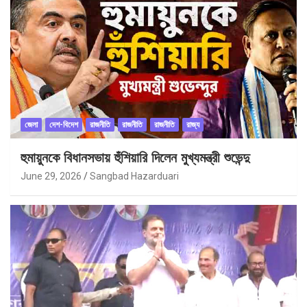
জেলা
দেশ-বিদেশ
রাজনীতি
রাজনীতি
রাজনীতি
রাজ্য
হুমায়ুনকে বিধানসভায় হুঁশিয়ারি দিলেন মুখ্যমন্ত্রী শুভেন্দু
June 29, 2026
Sangbad Hazarduari