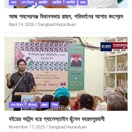
জেলা
দেশ-বিদেশ
রাজনীতি
রাজনীতি
রাজনীতি
রাজ্য
আজ শমসেরগঞ্জ বিধানসভায় রাহুল, পরিবর্তনের আশায় কংগ্রেস
April 14, 2026
Sangbad Hazarduari
দেশ-বিদেশ
বইপত্র
রাজ্য
শিক্ষা
বইয়ের অলিন্দ ধরে প্যালেস্তাইন ছুঁলেন বহরমপুরবাসী
November 17, 2025
Sangbad Hazarduari