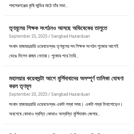
শমসেরগঞ্জের কৃষি মান্ডির মাঠে তাঁর সভা…
তৃণমূলের শিক্ষক সংগঠনও আসছে অভিষেকের তালুতে
September 25, 2025
Sangbad Hazarduari
সংবাদ হাজারদুয়ারি ওয়েবডেস্কঃ তৃণমূলের সব শিক্ষক সংগঠন পুজোর আগেই
ভেঙে দিলেন রাজ্য নেতারা। পুজোর পরে তৈরি…
মহালয়ার কয়েকঘন্টা আগে মুর্শিদাবাদের অসম্পূর্ণ তালিকা ঘোষণা
করল তৃণমূল
September 20, 2025
Sangbad Hazarduari
সংবাদ হাজারদুয়ারি ওয়েবডেস্কঃ একটা লম্বা সময়। একটা লম্বা টানাপোড়েন।
অবশেষে কোথাও স্বস্তি কোথাও অস্বস্তি মুর্শিদাবাদ জেলার…