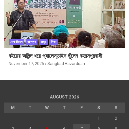
দেশ-বিদেশ
বইপত্র
রাজ্য
শিক্ষা
বইয়ের অলিন্দ ধরে প্যালেস্তাইন ছুঁলেন বহরমপুরবাসী
November 17, 2025
Sangbad Hazarduari
AUGUST 2026
M
T
W
T
F
S
S
1
2
3
4
5
6
7
8
9