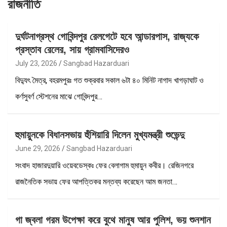
রাজনীতি
দুর্ঘটনাগ্রস্থ গোবিন্দপুর রেলগেটে হবে আন্ডারপাস, রাজ্যকে
প্রস্তাব রেলের, সায় গ্রামবাসিদেরও
July 23, 2026
Sangbad Hazarduari
বিদ্যুৎ মৈত্র, বহরমপুরঃ গত শুক্রবার সকাল ৬টা ৪০ মিনিট নাগাদ খাগড়াঘাট ও
কর্ণসুবর্ণ স্টেশনের মাঝে গোবিন্দপুর…
হুমায়ুনকে বিধানসভায় হুঁশিয়ারি দিলেন মুখ্যমন্ত্রী শুভেন্দু
June 29, 2026
Sangbad Hazarduari
সংবাদ হাজারদুয়ারি ওয়েবডেস্কঃ ফের বেলাগাম হুমায়ুন কবীর। রেজিনগরে
রাজনৈতিক সভায় ফের আপত্তিকর মন্তব্য করেছেন আম জনতা…
গা জ্বলা গরম উপেক্ষা করে বুথে মানুষ আর পুলিশ, ভয় শুনশান