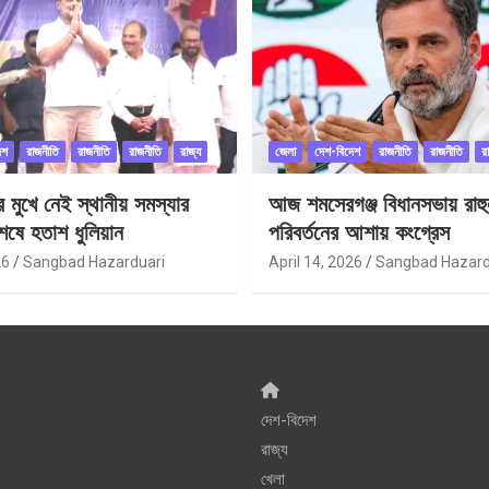
েশ
রাজনীতি
রাজনীতি
রাজনীতি
রাজ্য
জেলা
দেশ-বিদেশ
রাজনীতি
রাজনীতি
র
ীর মুখে নেই স্থানীয় সমস্যার
আজ শমসেরগঞ্জ বিধানসভায় রাহু
েষে হতাশ ধুলিয়ান
পরিবর্তনের আশায় কংগ্রেস
26
Sangbad Hazarduari
April 14, 2026
Sangbad Hazard
দেশ-বিদেশ
রাজ্য
খেলা