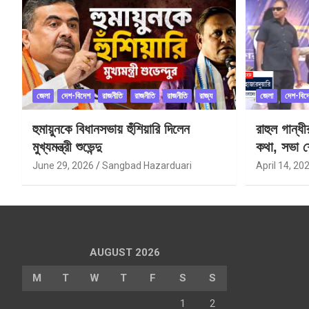
জেলা
দেশ-বিদেশ
রাজনীতি
রাজনীতি
রাজনীতি
রাজ্য
জেলা
দেশ-বিদ
হুমায়ুনকে বিধানসভায় হুঁশিয়ারি দিলেন
রাহুল গান্ধ
মুখ্যমন্ত্রী শুভেন্দু
কথা, সভা শ
June 29, 2026
Sangbad Hazarduari
April 14, 20
AUGUST 2026
M
T
W
T
F
S
S
1
2