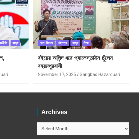
াজনীতি
রাজ্য
দেশ-বিদেশ
বইপত্র
রাজ্য
শিক্ষা
ল,
বইয়ের অলিন্দ ধরে প্যালেস্তাইন ছুঁলেন
বহরমপুরবাসী
uari
November 17, 2025
Sangbad Hazarduari
Archives
Archives