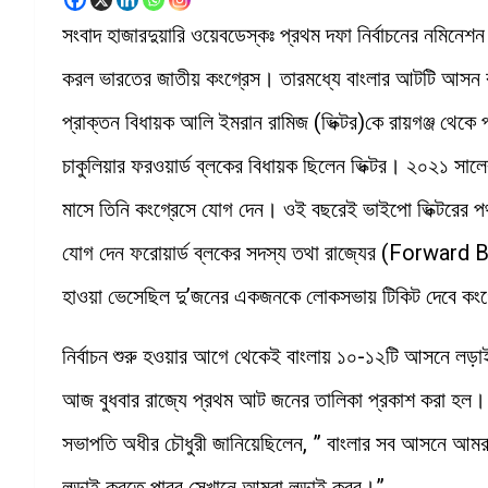
সংবাদ হাজারদুয়ারি ওয়েবডেস্কঃ প্রথম দফা নির্বাচনের নমিনেশ
করল ভারতের জাতীয় কংগ্রেস। তারমধ্যে বাংলার আটটি আসন রয়
প্রাক্তন বিধায়ক আলি ইমরান রামিজ (ভিক্টর)কে রায়গঞ্জ থেকে 
চাকুলিয়ার ফরওয়ার্ড ব্লকের বিধায়ক ছিলেন ভিক্টর। ২০২১ স
মাসে তিনি কংগ্রেসে যোগ দেন। ওই বছরেই ভাইপো ভিক্টরের পথ
যোগ দেন ফরোয়ার্ড ব্লকের সদস্য তথা রাজ্যের (Forward B
হাওয়া ভেসেছিল দু’জনের একজনকে লোকসভায় টিকিট দেবে কং
নির্বাচন শুরু হওয়ার আগে থেকেই বাংলায় ১০-১২টি আসনে লড়াই
আজ বুধবার রাজ্যে প্রথম আট জনের তালিকা প্রকাশ করা হল। বাম
সভাপতি অধীর চৌধুরী জানিয়েছিলেন, ” বাংলার সব আসনে আমরা 
লড়াই করতে পারব সেখানে আমরা লড়াই করব।”