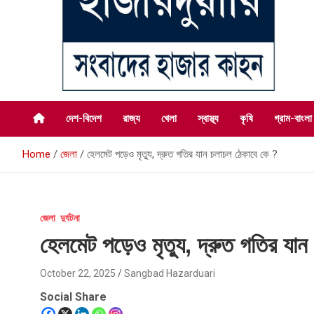
সংবাদের হাজার কাহন
সংবাদ হাজারদুয়ারি
দেশ-বিদেশ
রাজ্য
খেলা
স্বাস্থ্য
কৃষি
গ্রাম-বাংলা
Home
জেলা
হেলমেট পড়েও মৃত্যু, দ্রুত গতির যান চলাচল ঠেকাবে কে ?
জেলা
দুর্ঘটনা
হেলমেট পড়েও মৃত্যু, দ্রুত গতির যা
October 22, 2025
Sangbad Hazarduari
Social Share