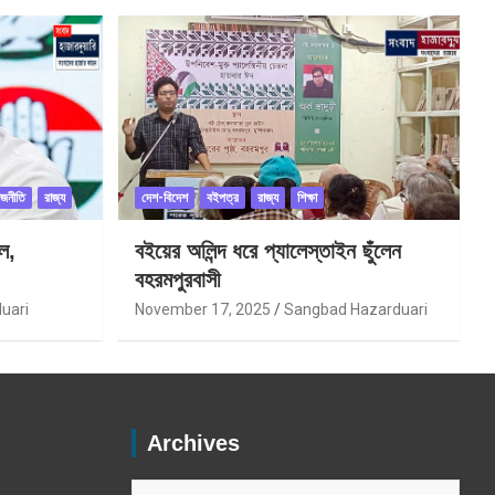
াজনীতি
রাজ্য
দেশ-বিদেশ
বইপত্র
রাজ্য
শিক্ষা
ল,
বইয়ের অলিন্দ ধরে প্যালেস্তাইন ছুঁলেন
বহরমপুরবাসী
uari
November 17, 2025
Sangbad Hazarduari
Archives
Archives