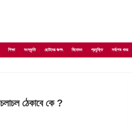
শিক্ষা
সংস্কৃতি
ছোটদের জগৎ
বিনোদন
প্রযুক্তি
সর্বশেষ খবর
ন চলাচল ঠেকাবে কে ?