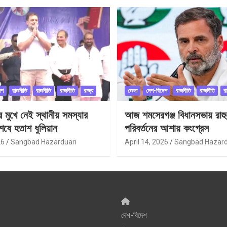
েশ
রাজনীতি
রাজনীতি
রাজনীতি
রাজ্য
জেলা
দেশ-বিদেশ
রাজনীতি
রাজনীতি
র
ীর মুখে নেই স্থানীয় সমস্যার
আজ শমসেরগঞ্জ বিধানসভায় রাহু
েষে হতাশ ধুলিয়ান
পরিবর্তনের আশায় কংগ্রেস
26
Sangbad Hazarduari
April 14, 2026
Sangbad Hazard
দেশ-বিদেশ