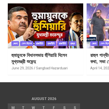
জেলা
দেশ-বিদেশ
রাজনীতি
রাজনীতি
রাজনীতি
রাজ্য
জেলা
দেশ-বিদ
হুমায়ুনকে বিধানসভায় হুঁশিয়ারি দিলেন
রাহুল গান্ধ
মুখ্যমন্ত্রী শুভেন্দু
কথা, সভা শ
June 29, 2026
Sangbad Hazarduari
April 14, 20
AUGUST 2026
M
T
W
T
F
S
S