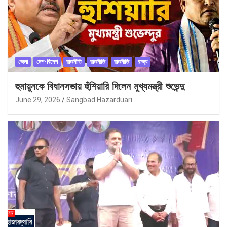
জেলা
দেশ-বিদেশ
রাজনীতি
রাজনীতি
রাজনীতি
রাজ্য
হুমায়ুনকে বিধানসভায় হুঁশিয়ারি দিলেন মুখ্যমন্ত্রী শুভেন্দু
June 29, 2026
Sangbad Hazarduari