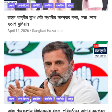
জেলা
দেশ-বিদেশ
রাজনীতি
রাজনীতি
রাজনীতি
রাজ্য
রাহুল গান্ধীর মুখে নেই স্থানীয় সমস্যার কথা, সভা শেষে
হতাশ ধুলিয়ান
April 14, 2026
Sangbad Hazarduari
জেলা
দেশ-বিদেশ
রাজনীতি
রাজনীতি
রাজনীতি
রাজ্য
আজ শমসেরগঞ্জ বিধানসভায় রাহুল, পরিবর্তনের আশায় কংগ্রেস