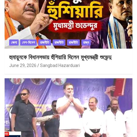
জেলা
দেশ-বিদেশ
রাজনীতি
রাজনীতি
রাজনীতি
রাজ্য
হুমায়ুনকে বিধানসভায় হুঁশিয়ারি দিলেন মুখ্যমন্ত্রী শুভেন্দু
June 29, 2026
Sangbad Hazarduari