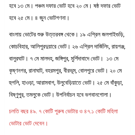
হবে ১৩ মে। পঞ্চম দফার ভোট হবে ২০ মে। ষষ্ঠ দফার ভোট
হবে ২৫ মে। ৪ জুন ভোটগণনা।
বাংলায় ভোটের শুরু উত্তরবঙ্গ থেকে। ১৯ এপ্রিল জলপাইগুড়ি,
কোচবিহার, আলিপুরদুয়ারে ভোট। ২৬ এপ্রিল দার্জিলিং, রায়গঞ্জ,
বালুরঘাট। ৭ মে মালদহ, জঙ্গিপুর, মুর্শিদাবাদে ভোট। ১৩ মে
কৃষ্ণনগর, রানাঘাট, বহরমপুর, বীরভূম, বোলপুরে ভোট। ২০ মে
হুগলি, হাওড়া, আরামবাগ, উলুবেড়িয়াতে ভোট। ২৫ মে বাঁকুড়া,
বিষ্ণুপুর, তমলুকে ভোট। উপনির্বাচন হবে ভগবানগোলা।
চলতি বছর ৪৯. ৭ কোটি পুরুষ ভোটার ও ৪৭.১ কোটি মহিলা
ভোটার ভোট দেবেন।