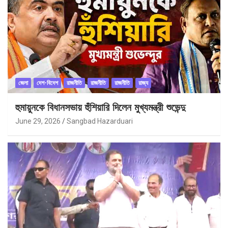
জেলা
দেশ-বিদেশ
রাজনীতি
রাজনীতি
রাজনীতি
রাজ্য
হুমায়ুনকে বিধানসভায় হুঁশিয়ারি দিলেন মুখ্যমন্ত্রী শুভেন্দু
June 29, 2026
Sangbad Hazarduari