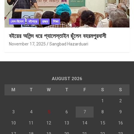
দেশ-বিদেশ
বইপত্র
রাজ্য
শিক্ষা
বইয়ের অলিন্দ ধরে প্যালেস্তাইন ছুঁলেন বহরমপুরবাসী
November 17, 2025
Sangbad Hazarduari
AUGUST 2026
M
T
W
T
F
S
S
1
2
3
4
5
6
7
8
9
10
11
12
13
14
15
16
17
18
19
20
21
22
23