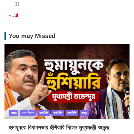
31
« Jul
You may Missed
জেলা
দেশ-বিদেশ
রাজনীতি
রাজনীতি
রাজনীতি
রাজ্য
হুমায়ুনকে বিধানসভায় হুঁশিয়ারি দিলেন মুখ্যমন্ত্রী শুভেন্দু