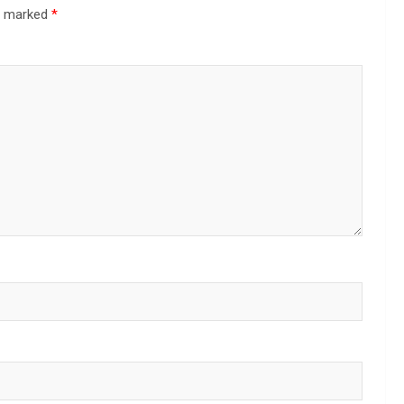
re marked
*