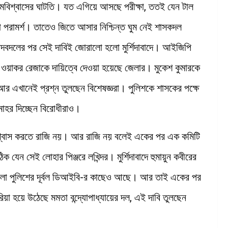
আত্মবিশ্বাসের ঘাটতি। যত এগিয়ে আসছে পরীক্ষা, ততই যেন টাল
 পরামর্শ। তাতেও জিতে আসার নিশ্চিন্ত ঘুম নেই শাসকদল
 রদবদলের পর সেই দাবিই জোরালো হলো মুর্শিদাবাদে। আইজিপি
জি ওয়াকর রেজাকে দায়িত্বে দেওয়া হয়েছে জেলার। মুকেশ কুমারকে
আর এখানেই প্রশ্ন তুলছেন বিশেষজ্ঞরা। পুলিশকে শাসকের পক্ষে
লমোহর দিচ্ছেন বিরোধীরাও।
তা বিশ্বাস করতে রাজি নয়। আর রাজি নয় বলেই একের পর এক কমিটি
িক যেন সেই লোহার পিঞ্জরে লখিন্দর। মুর্শিদাবাদে হুমায়ুন কবীরের
র জেলা পুলিশের দূর্বল ডিআইবি-র কাছেও আছে। আর তাই একের পর
া হয়ে উঠেছে মমতা বন্দ্যোপাধ্যায়ের দল, এই দাবি তুলছেন