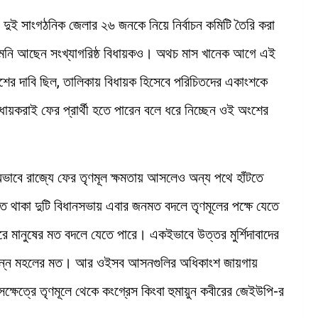
র দুই সাংগঠনিক জেলার ২৬ জনকে নিয়ে নির্বাচন কমিটি তৈরি করা
মনি আছেন সংখ্যাগরিষ্ঠ বিধায়কও। অথচ মাস খানেক আগে এই
ংশের দাবি ছিল, তালিকায় বিধায়ক হিসেবে পরিচিতদের একাংশকে
ধায়করাই ফের প্রার্থী হতে পারেন বলে ধরে নিচ্ছেন ওই অংশের
 অভাবে রাজ্যে ফের তৃণমূল ক্ষমতায় আসলেও অন্য পথে হাঁটতে
াতে থাকা দুটি বিধানসভায় এবার জনমত বদলে তৃণমূলের পক্ষে যেতে
ে মানুষের মত বদলে যেতে পারে। একইভাবে উত্তর মুর্শিদাবাদের
 বিভিন্ন মহলের মত। আর ওইসব আসনগুলির অধিকাংশ জায়গায়
ক্ষেত্রে তৃণমূলে থেকে কংগ্রেস কিংবা হুমায়ুন কবীরের জেইউপি-র