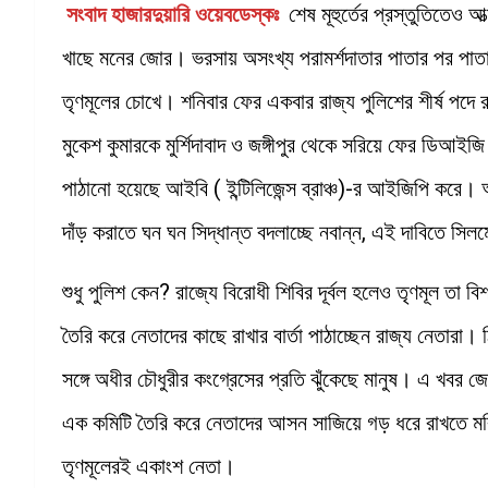
সংবাদ হাজারদুয়ারি ওয়েবডেস্কঃ
শেষ মূহুর্তের প্রস্তুতিতেও 
খাছে মনের জোর। ভরসায় অসংখ্য পরামর্শদাতার পাতার পর পাতা
তৃণমূলের চোখে। শনিবার ফের একবার রাজ্য পুলিশের শীর্ষ পদে
মুকেশ কুমারকে মুর্শিদাবাদ ও জঙ্গীপুর থেকে সরিয়ে ফের ডিআই
পাঠানো হয়েছে আইবি ( ইন্টিলিজেন্স ব্রাঞ্চ)-র আইজিপি করে। 
দাঁড় করাতে ঘন ঘন সিদ্ধান্ত বদলাচ্ছে নবান্ন, এই দাবিতে সি
শুধু পুলিশ কেন? রাজ্যে বিরোধী শিবির দূর্বল হলেও তৃণমূল 
তৈরি করে নেতাদের কাছে রাখার বার্তা পাঠাচ্ছেন রাজ্য নেতারা। ঠ
সঙ্গে অধীর চৌধুরীর কংগ্রেসের প্রতি ঝুঁকেছে মানুষ। এ খব
এক কমিটি তৈরি করে নেতাদের আসন সাজিয়ে গড় ধরে রাখতে মরিয়
তৃণমূলেরই একাংশ নেতা।