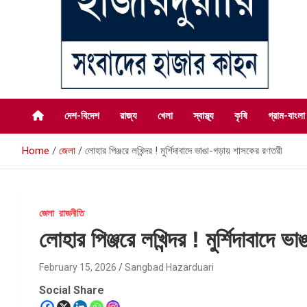
সংবাদের হাজার কাহন
সংবাদ হাজারদুয়ারি
দেশ-বিদেশ
রাজ্য
খেলা
স্বাস্থ্য
কৃষি
গ্রাম-বাংলা
Home
জেলা
লোহার পিঞ্জরে লখিন্দর ! মুর্শিদাবাদে ভাঙা-গড়ায় শাসকের রণতরী
জেলা
রাজনীতি
লোহার পিঞ্জরে লখিন্দর ! মুর্শিদাবাদে
February 15, 2026
Sangbad Hazarduari
Social Share