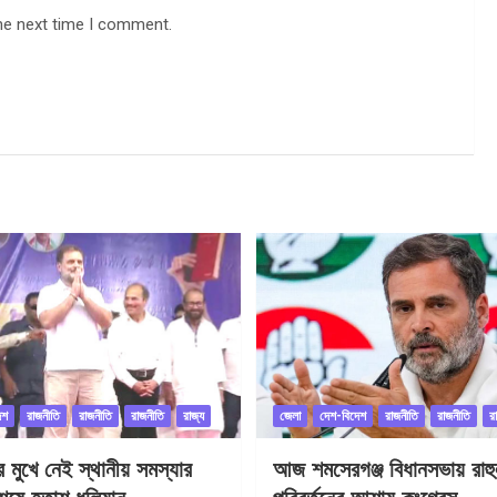
he next time I comment.
েশ
রাজনীতি
রাজনীতি
রাজনীতি
রাজ্য
জেলা
দেশ-বিদেশ
রাজনীতি
রাজনীতি
র
ীর মুখে নেই স্থানীয় সমস্যার
আজ শমসেরগঞ্জ বিধানসভায় রাহু