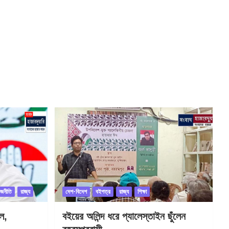
াজনীতি
রাজ্য
দেশ-বিদেশ
বইপত্র
রাজ্য
শিক্ষা
ল,
বইয়ের অলিন্দ ধরে প্যালেস্তাইন ছুঁলেন