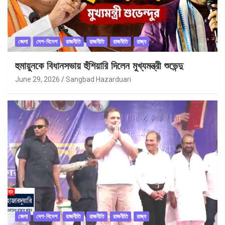
জেলা
দেশ-বিদেশ
রাজনীতি
রাজনীতি
রাজনীতি
রাজ্য
হুমায়ুনকে বিধানসভায় হুঁশিয়ারি দিলেন মুখ্যমন্ত্রী শুভেন্দু
June 29, 2026
Sangbad Hazarduari
জেলা
দেশ-বিদেশ
রাজনীতি
রাজনীতি
রাজনীতি
রাজ্য