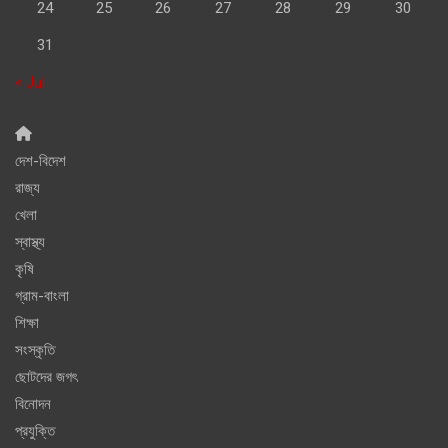
24
25
26
27
28
29
30
31
« Jul
দেশ-বিদেশ
রাজ্য
খেলা
স্বাস্থ্য
কৃষি
গ্রাম-বাংলা
শিক্ষা
সংস্কৃতি
ছোটদের জগৎ
বিনোদন
প্রযুক্তি