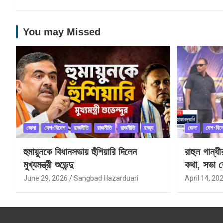
You may Missed
জেলা
দেশ-বিদেশ
রাজনীতি
রাজনীতি
রাজনীতি
রাজ্য
জেলা
দেশ-বিদ
হুমায়ুনকে বিধানসভায় হুঁশিয়ারি দিলেন
রাহুল গান্ধ
মুখ্যমন্ত্রী শুভেন্দু
কথা, সভা শ
June 29, 2026
Sangbad Hazarduari
April 14, 20