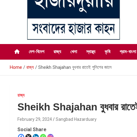
সংবাদের হাজার কাহন
সংবাদ হাজারদুয়ারি
দেশ-বিদেশ
রাজ্য
খেলা
স্বাস্থ্য
কৃষি
গ্রাম-বাংলা
Home
রাজ্য
Sheikh Shajahan বুধবার রাতেই পুলিশের জালে
রাজ্য
Sheikh Shajahan বুধবার রাতেই 
February 29, 2024
Sangbad Hazarduary
Social Share