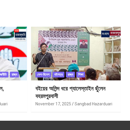
াজনীতি
রাজ্য
দেশ-বিদেশ
বইপত্র
রাজ্য
শিক্ষা
ল,
বইয়ের অলিন্দ ধরে প্যালেস্তাইন ছুঁলেন
বহরমপুরবাসী
uari
November 17, 2025
Sangbad Hazarduari