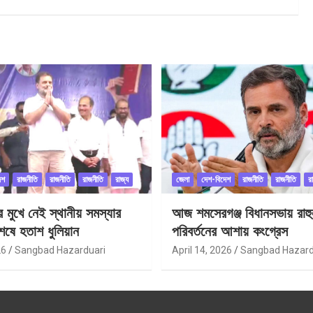
েশ
রাজনীতি
রাজনীতি
রাজনীতি
রাজ্য
জেলা
দেশ-বিদেশ
রাজনীতি
রাজনীতি
র
ীর মুখে নেই স্থানীয় সমস্যার
আজ শমসেরগঞ্জ বিধানসভায় রাহু
েষে হতাশ ধুলিয়ান
পরিবর্তনের আশায় কংগ্রেস
26
Sangbad Hazarduari
April 14, 2026
Sangbad Hazard