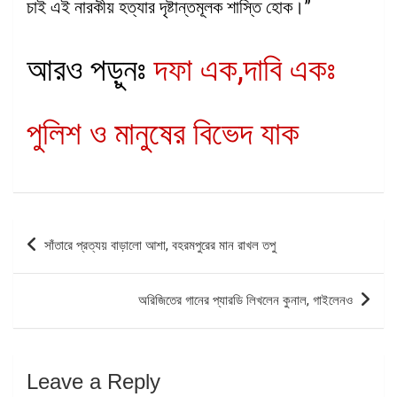
চাই এই নারকীয় হত্যার দৃষ্টান্তমূলক শাস্তি হোক।”
আরও পড়ুনঃ
দফা এক,দাবি একঃ
পুলিশ ও মানুষের বিভেদ যাক
Post
সাঁতারে প্রত্যয় বাড়ালো আশা, বহরমপুরের মান রাখল তপু
navigation
অরিজিতের গানের প্যারডি লিখলেন কুনাল, গাইলেনও
Leave a Reply