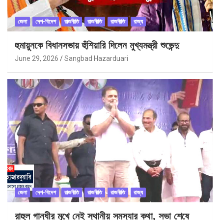
জেলা
দেশ-বিদেশ
রাজনীতি
রাজনীতি
রাজনীতি
রাজ্য
হুমায়ুনকে বিধানসভায় হুঁশিয়ারি দিলেন মুখ্যমন্ত্রী শুভেন্দু
June 29, 2026
Sangbad Hazarduari
জেলা
দেশ-বিদেশ
রাজনীতি
রাজনীতি
রাজনীতি
রাজ্য
রাহুল গান্ধীর মুখে নেই স্থানীয় সমস্যার কথা, সভা শেষে