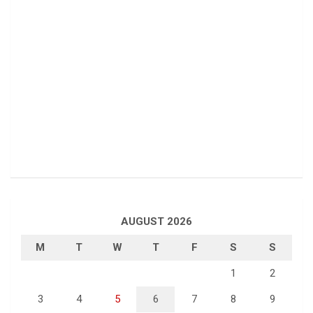
AUGUST 2026
M
T
W
T
F
S
S
1
2
3
4
5
6
7
8
9