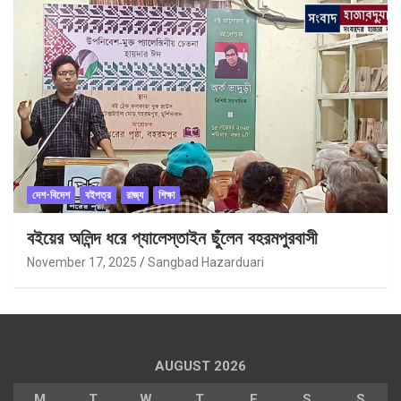
দেশ-বিদেশ
বইপত্র
রাজ্য
শিক্ষা
বইয়ের অলিন্দ ধরে প্যালেস্তাইন ছুঁলেন বহরমপুরবাসী
November 17, 2025
Sangbad Hazarduari
AUGUST 2026
M
T
W
T
F
S
S