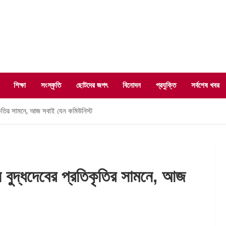
শিক্ষা
সংস্কৃতি
ছোটদের জগৎ
বিনোদন
প্রযুক্তি
সর্বশেষ খবর
িকৃতির সামনে, আজ সবাই যেন কমিউনিস্ট
 বুদ্ধদেবের প্রতিকৃতির সামনে, আজ