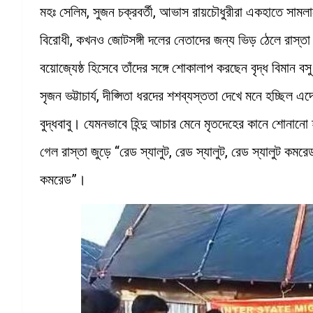
মহঃ সেলিম, সুজন চক্রবর্তী, আভাস রায়চৌধুরীরা একহাতে সামল
বিরোধী, কখনও জোটসঙ্গী দলের নেতাদের জন্য ভিড় ঠেলে রাস্তা 
বয়োজ্যেষ্ঠ হিসেবে তাঁদের সঙ্গে শোকালাপ করছেন বৃদ্ধ বিমান বসু
সৃজন ভট্টাচার্য, দীপ্সিতা ধরদের শশব্যস্ততা দেখে মনে হচ্ছিল 
বুদ্ধবাবু। যেমনভাবে হিন্দু আচার মেনে মৃতদেহের কানে শোনানো হ
গেল রাস্তা জুড়ে “রেড স্যালুট, রেড স্যালুট, রেড স্যালুট ক
কমরেড”।