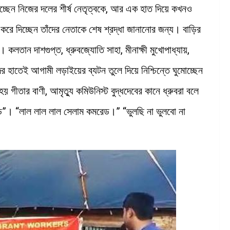
াচ্ছেন নিজের দলের শীর্ষ নেতৃত্বকে, আর এক হাত দিয়ে কখনও
করে দিচ্ছেন তাঁদের নেতাকে শেষ শ্রদ্ধা জানানোর জন্য। বাড়ির
। কলতান দাশগুপ্ত, ধ্রুবজ্যোতি সাহা, মীনাক্ষী মুখোপাধ্যায়,
এদের হাতেই আগামী লড়াইয়ের ব্যটন তুলে দিয়ে নিশ্চিন্তে ঘুমোচ্ছেন
য় গীতার বাণী, আমৃত্যু কমিউনিস্ট বুদ্ধদেবের কানে ধ্রুবরা বলে
মরেড”। “লাল লাল লাল সেলাম কমরেড।” “ভুলছি না ভুলবো না