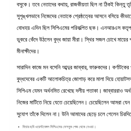
বসুকে। তবে নেতাদের কথায়, রাজকীয়তা ছিল না ঠিকই কিন্তু 
সুশৃঙ্খলভাবে নিজেদের নেতাকে শ্রেষ্ঠত্বের আসনে বসিয়ে কীভাবে
বোধহয় এদিন ছিল সিপিএমের পরিকল্পিত ছক। এনআরএস কতৃপক্ষে
ডুকরে কেঁদে উঠলেন বুদ্ধ জায়া মীরা। স্থির সজল চোখে মায়ের প
মীনাক্ষীদের।
সারাদিন কাজে মন বসেনি আব্দুর জাব্বার, ফারুকদের। কর্ণাটক
বুদ্ধদেবের একটি আলোকচিত্র জোগাড় করে মালা দিয়ে হোয়াটসঅ্যা
সিপিএম যেমন অর্ধনমিত রেখেছে দলীয় পতাকা। জাব্বাররাও অর্ধ
নিজের মাটিতে নিয়ে যেতে চেয়েছিলেন। চেয়েছিলেন আমরা যেন নিজ
সুযোগ তাঁকে দিলেন না। উনি আমাদের ছেড়ে চলে গেলেন চিরদি
ফিচার ছবি ওয়েস্টবেঙ্গল সিপিএমের ফেসবুক পেজ থেকে নেওয়া।