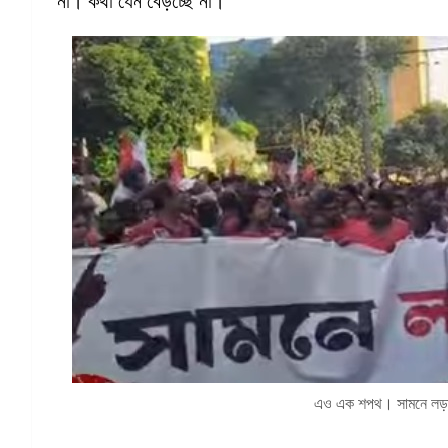
না। কথা যেন বেড়চ্ছে না।
এও এক শপথ। সামনে লড়াই