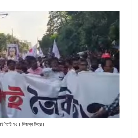
 তৈরি হও। নিজস্ব চিত্র।