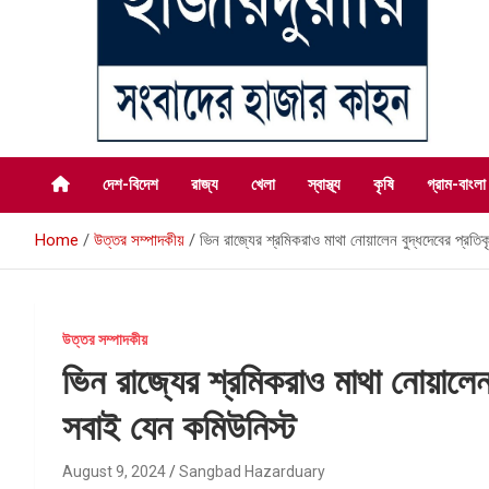
সংবাদের হাজার কাহন
সংবাদ হাজারদুয়ারি
দেশ-বিদেশ
রাজ্য
খেলা
স্বাস্থ্য
কৃষি
গ্রাম-বাংলা
Home
উত্তর সম্পাদকীয়
ভিন রাজ্যের শ্রমিকরাও মাথা নোয়ালেন বুদ্ধদেবের প্রত
উত্তর সম্পাদকীয়
ভিন রাজ্যের শ্রমিকরাও মাথা নোয়ালেন
সবাই যেন কমিউনিস্ট
August 9, 2024
Sangbad Hazarduary