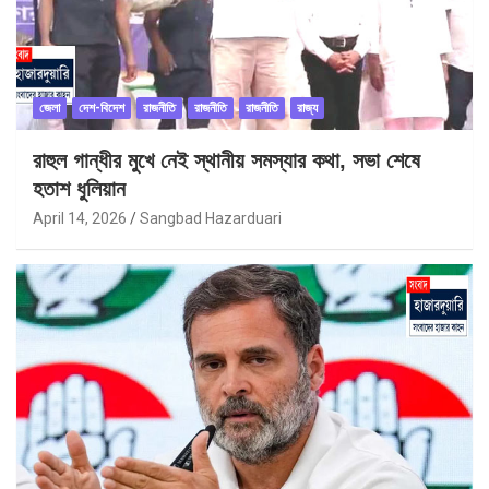
জেলা
দেশ-বিদেশ
রাজনীতি
রাজনীতি
রাজনীতি
রাজ্য
রাহুল গান্ধীর মুখে নেই স্থানীয় সমস্যার কথা, সভা শেষে
হতাশ ধুলিয়ান
April 14, 2026
Sangbad Hazarduari