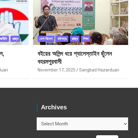
াজনীতি
রাজ্য
দেশ-বিদেশ
বইপত্র
রাজ্য
শিক্ষা
ল,
বইয়ের অলিন্দ ধরে প্যালেস্তাইন ছুঁলেন
বহরমপুরবাসী
uari
November 17, 2025
Sangbad Hazarduari
Archives
Archives