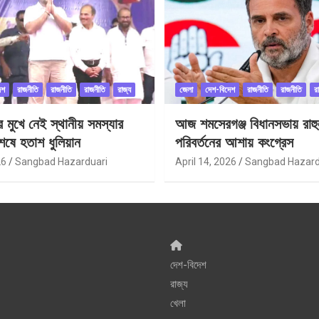
েশ
রাজনীতি
রাজনীতি
রাজনীতি
রাজ্য
জেলা
দেশ-বিদেশ
রাজনীতি
রাজনীতি
র
ীর মুখে নেই স্থানীয় সমস্যার
আজ শমসেরগঞ্জ বিধানসভায় রাহু
েষে হতাশ ধুলিয়ান
পরিবর্তনের আশায় কংগ্রেস
26
Sangbad Hazarduari
April 14, 2026
Sangbad Hazard
দেশ-বিদেশ
রাজ্য
খেলা