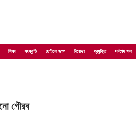
শিক্ষা
সংস্কৃতি
ছোটদের জগৎ
বিনোদন
প্রযুক্তি
সর্বশেষ খবর
রানো গৌরব