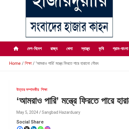
সংবাদের হাজার কাহন
সংবাদ হাজারদুয়ারি
দেশ-বিদেশ
রাজ্য
খেলা
স্বাস্থ্য
কৃষি
গ্রাম-বাংলা
Home
শিক্ষা
‘আমরাও পারি’ মন্ত্রে ফিরতে পারে হারানো গৌরব
উত্তর সম্পাদকীয়
শিক্ষা
‘আমরাও পারি’ মন্ত্রে ফিরতে পারে হা
May 5, 2024
Sangbad Hazarduary
Social Share