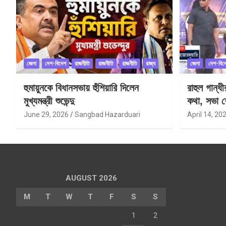
জেলা
দেশ-বিদেশ
রাজনীতি
রাজনীতি
রাজনীতি
রাজ্য
জেলা
দেশ-বিদ
হুমায়ুনকে বিধানসভায় হুঁশিয়ারি দিলেন
রাহুল গান্ধ
মুখ্যমন্ত্রী শুভেন্দু
কথা, সভা শ
June 29, 2026
Sangbad Hazarduari
April 14, 20
AUGUST 2026
M
T
W
T
F
S
S
1
2