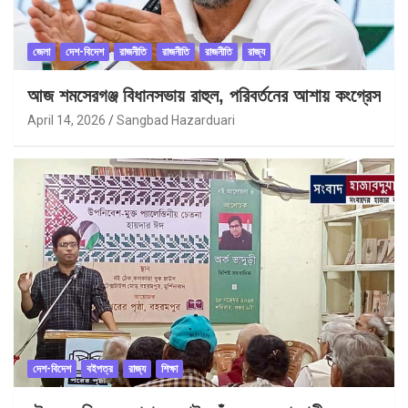
জেলা
দেশ-বিদেশ
রাজনীতি
রাজনীতি
রাজনীতি
রাজ্য
আজ শমসেরগঞ্জ বিধানসভায় রাহুল, পরিবর্তনের আশায় কংগ্রেস
April 14, 2026
Sangbad Hazarduari
দেশ-বিদেশ
বইপত্র
রাজ্য
শিক্ষা