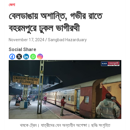
জেলা
বেলডাঙায় অশান্তি, গভীর রাতে
বহরমপুরে ঢুকল ভাগীরথী
November 17, 2024
Sangbad Hazarduary
Social Share
থমকে ট্রেন। যাত্রীদের যেন অন্তহীন অপেক্ষা। ছবিঃ সংগৃহিত