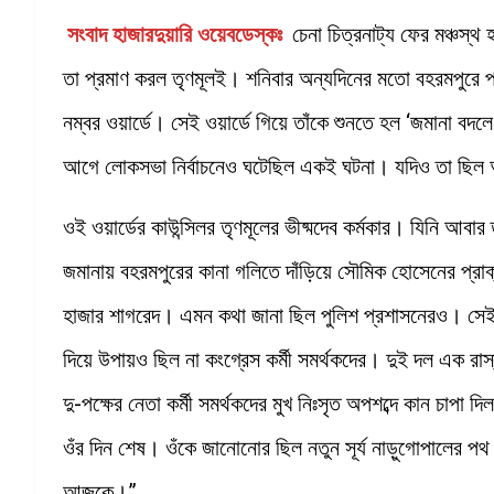
সংবাদ হাজারদুয়ারি ওয়েবডেস্কঃ
চেনা চিত্রনাট্য ফের মঞ্চস্
তা প্রমাণ করল তৃণমূলই। শনিবার অন্যদিনের মতো বহরমপুরে প্র
নম্বর ওয়ার্ডে। সেই ওয়ার্ডে গিয়ে তাঁকে শুনতে হল ‘জমানা বদ
আগে লোকসভা নির্বাচনেও ঘটেছিল একই ঘটনা। যদিও তা ছিল অ
ওই ওয়ার্ডের কাউন্সিলর তৃণমূলের ভীষ্মদেব কর্মকার। যিনি আবা
জমানায় বহরমপুরের কানা গলিতে দাঁড়িয়ে সৌমিক হোসেনের প্রাক্তন
হাজার শাগরেদ। এমন কথা জানা ছিল পুলিশ প্রশাসনেরও। সেই ভ
দিয়ে উপায়ও ছিল না কংগ্রেস কর্মী সমর্থকদের। দুই দল এক রা
দু-পক্ষের নেতা কর্মী সমর্থকদের মুখ নিঃসৃত অপশব্দে কান চাপ
ওঁর দিন শেষ। ওঁকে জানোনোর ছিল নতুন সূর্য নাড়ুগোপালের 
আজকে।”