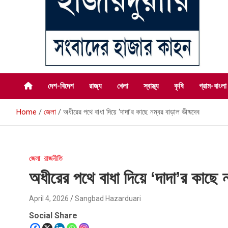
সংবাদের হাজার কাহন
সংবাদ হাজারদুয়ারি
দেশ-বিদেশ
রাজ্য
খেলা
স্বাস্থ্য
কৃষি
গ্রাম-বাংলা
Home
জেলা
অধীরের পথে বাধা দিয়ে ‘দাদা’র কাছে নম্বর বাড়াল ভীষ্মদেব
জেলা
রাজনীতি
অধীরের পথে বাধা দিয়ে ‘দাদা’র কাছে ন
April 4, 2026
Sangbad Hazarduari
Social Share