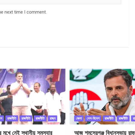
he next time I comment.
েশ
রাজনীতি
রাজনীতি
রাজনীতি
রাজ্য
জেলা
দেশ-বিদেশ
রাজনীতি
রাজনীতি
র
ীর মুখে নেই স্থানীয় সমস্যার
আজ শমসেরগঞ্জ বিধানসভায় রাহু