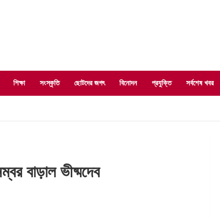
শিক্ষা
সংস্কৃতি
ছোটদের জগৎ
বিনোদন
প্রযুক্তি
সর্বশেষ খবর
ম্বর বাড়াল ভীষ্মদেব