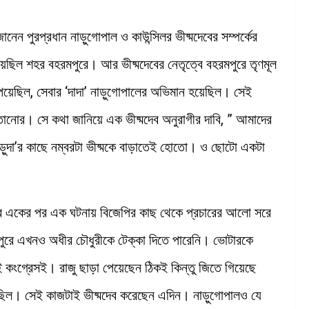
ানেন পুরপ্রধান নাড়ুগোপাল ও কাউন্সিলর ভীষ্মদেবের সম্পর্কের
েছিল শহর বহরমপুরে। আর ভীষ্মদেবের নেতৃত্বে বহরমপুরে তৃণমূল
েয়েছিল, সেবার ‘দাদা’ নাড়ুগোপালের অভিমান হয়েছিল। সেই
ানোর। সে কথা জানিয়ে এক ভীষ্মদেব অনুরাগীর দাবি, ” আমাদের
নাড়ুদা’র কাছে নম্বরটা ভীষ্মকে বাড়াতেই হোতো। ও ছোটো একটা
ের একের পর এক ঘটনায় বিজেপির কাছ থেকে প্রচারের আলো সরে
রমপুরে এখনও অধীর চৌধুরীকে টেক্কা দিতে পারেনি। ভোটারকে
ই কংগ্রেসই। রাজু ছাড়া পেয়েছেন ঠিকই কিন্তু জিতে গিয়েছে
র ছিল। সেই কাজটাই ভীষ্মদেব করেছেন এদিন। নাড়ুগোপালও যে