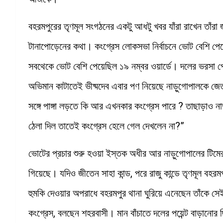
বহরমপুরের তৃণমূল সংগঠনের একটু আধটু খবর যাঁরা রাখেন তাঁরা জ
টানাপোড়েনের কথা। কংগ্রেস লোকসভা নির্বাচনে ভোট বেশি পেয়
সবথেকে ভোট বেশি পেয়েছিল ১৯ নম্বর ওয়ার্ডে। দলের ভরসা প
অভিমান কাটাতেই ভীষ্মদেব এবার পণ নিয়েছে নাড়ুগোপালকে জেত
সঙ্গে পাঙ্গা লড়তে কি আর এখনকার কংগ্রেস পারে ? তাছাড়াও 
ঠেলা দিল তাতেই কংগ্রেস হেলে গেল দেখলেন না?”
ভোটের প্রচার শুরু হওয়া ইস্তক অধীর আর নাড়ুগোপালের টিম
গিয়েছে। যদিও জীতেন সাহা কান্ড, পরে রাজু কান্ডে তৃণমূল বহ
হুমকি দেওয়ার অপরাধে বহরমপুর থানা ঘুরিয়ে এনেছেন তাঁকে সে
কংগ্রেস, বলছেন শহরবাসী। মান বাঁচাতে দলের পয়েন্ট বাড়ানো