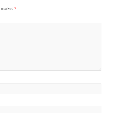
re marked
*