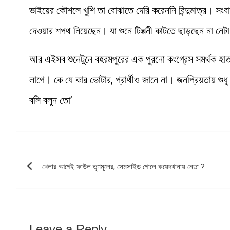
ভাইয়ের কৌশলে খুশি তা বোঝাতে দেরি করেননি বিন্দুমাত্র। সং
দেওয়ার শপথ নিয়েছেন। যা শুনে টিপ্পনী কাটতে ছাড়ছেন না নে
আর এইসব শুনেটুনে বহরমপুরের এক পুরনো কংগ্রেস সমর্থক হাত 
লাগে। কে যে কার ভোটার, প্রার্থীও জানে না। জনপ্রিয়তায়
বলি বলুন তো’
Post
খেলার আগেই ফাউল তৃণমূলের, সেমসাইড গোলে কয়েদখানায় নেতা ?
navigation
Leave a Reply