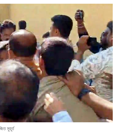
িত মুহূর্ত