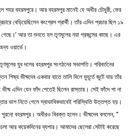
থ হল শহর বহরমপুরে। আর বহরমপুর মানেই যে অধীর চৌধুরী, ফের
চারে বেড়িয়েছিলেন কংগ্রেস প্রার্থী। তাঁর এদিন প্রচার ছিল ১৯
লে গেছে।’ আর তা শুনতে হল তৃণমূলের নয়া প্রজন্মের কাছে। এর
ন্য ওয়ার্ডে।
র তৃণমূলের যুব দলের বহরমপুর সংগঠনের সভাপতি। পরিবর্তনের
 শিষ্য ভীষ্মদেব একবার হাতে তালি দিলে মুহূর্তে জুটে যায় তাঁর
ীষ্ম এদিন যেন ফাঁদ পেতেই ছিলেন রাস্তায়। সেই ফাঁদে পা না
স্তার ভাগ নিতে গেলে স্বাভাবিকভাবেই পরিস্থিতি উত্তপ্ত হয়।
া দিল পুরনো বহরমপুর। অধীরও বিরক্ত হলেন। ভীষ্মদেব বললেন, ”
পথ চলা আর কয়েকদিনের ব্যপার। আমাদের ছেলেরা সেটাই করেছে