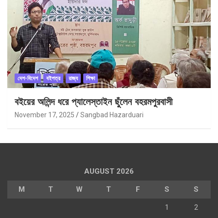
দেশ-বিদেশ
বইপত্র
রাজ্য
শিক্ষা
বইয়ের অলিন্দ ধরে প্যালেস্তাইন ছুঁলেন বহরমপুরবাসী
November 17, 2025
Sangbad Hazarduari
AUGUST 2026
M
T
W
T
F
S
S
1
2