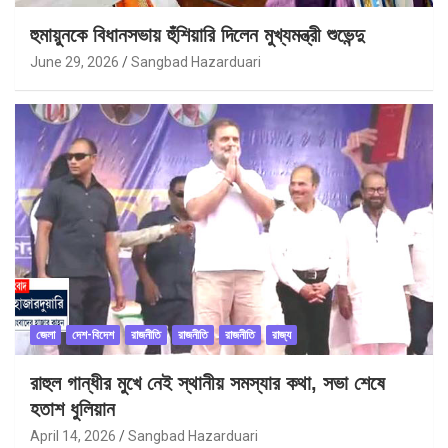
হুমায়ুনকে বিধানসভায় হুঁশিয়ারি দিলেন মুখ্যমন্ত্রী শুভেন্দু
June 29, 2026
Sangbad Hazarduari
জেলা
দেশ-বিদেশ
রাজনীতি
রাজনীতি
রাজনীতি
রাজ্য
রাহুল গান্ধীর মুখে নেই স্থানীয় সমস্যার কথা, সভা শেষে
হতাশ ধুলিয়ান
April 14, 2026
Sangbad Hazarduari