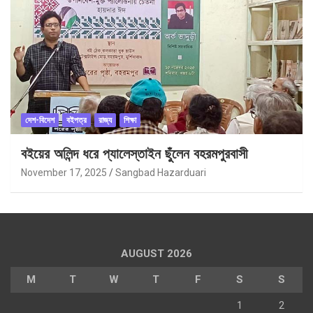
দেশ-বিদেশ
বইপত্র
রাজ্য
শিক্ষা
বইয়ের অলিন্দ ধরে প্যালেস্তাইন ছুঁলেন বহরমপুরবাসী
November 17, 2025
Sangbad Hazarduari
AUGUST 2026
M
T
W
T
F
S
S
1
2