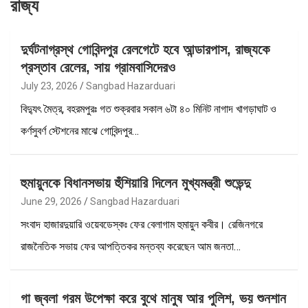
রাজ্য
দুর্ঘটনাগ্রস্থ গোবিন্দপুর রেলগেটে হবে আন্ডারপাস, রাজ্যকে
প্রস্তাব রেলের, সায় গ্রামবাসিদেরও
July 23, 2026
Sangbad Hazarduari
বিদ্যুৎ মৈত্র, বহরমপুরঃ গত শুক্রবার সকাল ৬টা ৪০ মিনিট নাগাদ খাগড়াঘাট ও
কর্ণসুবর্ণ স্টেশনের মাঝে গোবিন্দপুর…
হুমায়ুনকে বিধানসভায় হুঁশিয়ারি দিলেন মুখ্যমন্ত্রী শুভেন্দু
June 29, 2026
Sangbad Hazarduari
সংবাদ হাজারদুয়ারি ওয়েবডেস্কঃ ফের বেলাগাম হুমায়ুন কবীর। রেজিনগরে
রাজনৈতিক সভায় ফের আপত্তিকর মন্তব্য করেছেন আম জনতা…
গা জ্বলা গরম উপেক্ষা করে বুথে মানুষ আর পুলিশ, ভয় শুনশান