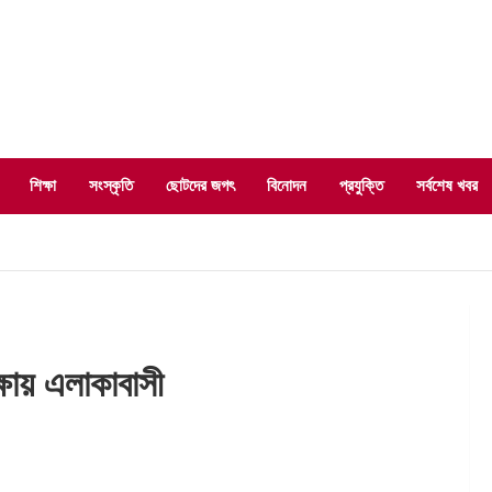
শিক্ষা
সংস্কৃতি
ছোটদের জগৎ
বিনোদন
প্রযুক্তি
সর্বশেষ খবর
্ষায় এলাকাবাসী