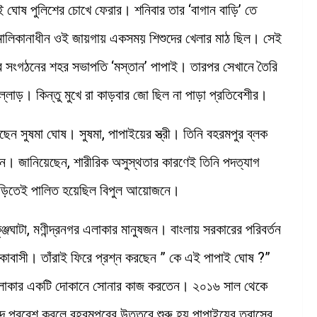
ই ঘোষ পুলিশের চোখে ফেরার। শনিবার তার ‘বাগান বাড়ি’ তে
তি মালিকানাধীন ওই জায়গায় একসময় শিশুদের খেলার মাঠ ছিল। সেই
যুব সংগঠনের শহর সভাপতি ‘মস্তান’ পাপাই। তারপর সেখানে তৈরি
্লোড়। কিন্তু মুখে রা কাড়বার জো ছিল না পাড়া প্রতিবেশীর।
ছেন সুষমা ঘোষ। সুষমা, পাপাইয়ের স্ত্রী। তিনি বহরমপুর ব্লক
েন। জানিয়েছেন, শারীরিক অসুস্থতার কারণেই তিনি পদত্যাগ
বাড়িতেই পালিত হয়েছিল বিপুল আয়োজনে।
্জঘাটা, মণীন্দ্রনগর এলাকার মানুষজন। বাংলায় সরকারের পরিবর্তন
কাবাসী। তাঁরাই ফিরে প্রশ্ন করছেন ” কে এই পাপাই ঘোষ ?”
ী এলাকার একটি দোকানে সোনার কাজ করতেন। ২০১৬ সাল থেকে
দে প্রবেশ করলে বহরমপুরের উত্তরে শুরু হয় পাপাইয়ের ত্রাসের