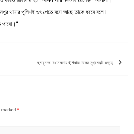
রমপুর থানার পুলিশই ওৎ পেতে বসে আছে তাকে ধরবে বলে।
তি পাবো।”
হুমায়ুনকে বিধানসভায় হুঁশিয়ারি দিলেন মুখ্যমন্ত্রী শুভেন্দু
re marked
*