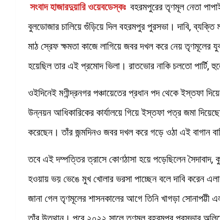
সংবাদ হাজারদুয়ারি ওয়েবডেস্কঃ
বহরমপুরের তৃণমূল নেতা পাপা
বুলডোজার চালিয়ে গুঁড়িয়ে দিল বহরমপুর পুরসভা। দাবি, ব্যক্
মাঠ স্রেফ ক্ষমতা কাজে লাগিয়ে জবর দখল করে নেয় তৃণমূলের 
হয়েছিল তার এই প্রমোদ ভিলা। রাতভোর নাকি চলতো পার্টি, হুল
ওইদিনেই মণীন্দ্রনগর পঞ্চায়েতের প্রধান পদ থেকে ইস্তফা দিয়ে
উন্নয়ন আধিকারিকের কার্যালয়ে গিয়ে ইস্তফা পত্র জমা দিয়েছ
করেছেন। তাঁর জন্মদিনও জবর দখল করে গড়ে ওঠা এই বাগান 
তবে এই দম্পত্তির ত্রাসে কোণঠাসা হয়ে পড়েছিলেন সৈদাবাদ, কুঞ
হওয়ায় ভয় ভেঙে মুখ খোলার ভরসা পাচ্ছেন বলে দাবি করেন এলা
জানা গেল তৃণমূলের শাসনকালের আগে তিনি খাগড়া সোনাপট্ট
তাঁর উত্থান। পরে ২০২২ সালে তৃণমূল বহরমপুর পুরসভার অলিন্