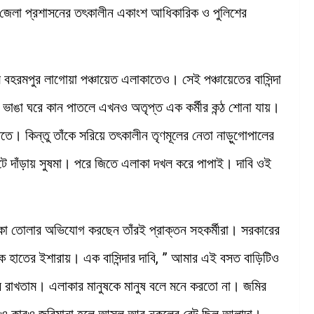
 জেলা প্রশাসনের তৎকালীন একাংশ আধিকারিক ও পুলিশের
 বহরমপুর লাগোয়া পঞ্চায়েত এলাকাতেও। সেই পঞ্চায়েতের বাসিন্দা
ের ভাঙা ঘরে কান পাতলে এখনও অতৃপ্ত এক কর্মীর কন্ঠ শোনা যায়।
জিততে। কিন্তু তাঁকে সরিয়ে তৎকালীন তৃণমূলের নেতা নাড়ুগোপালের
ে দাঁড়ায় সুষমা। পরে জিতে এলাকা দখল করে পাপাই। দাবি ওই
াকা তোলার অভিযোগ করছেন তাঁরই প্রাক্তন সহকর্মীরা। সরকারের
 হাতের ইশারায়। এক বাসিন্দার দাবি, ” আমার এই বসত বাড়িটিও
রে রাখতাম। এলাকার মানুষকে মানুষ বলে মনে করতো না। জমির
থাও কারও জরিমানা হলে আসল আর নকলের রেট ছিল আলাদা।