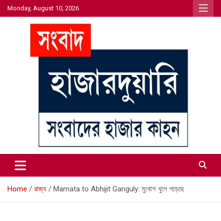
Skip
Monday, August 10, 2026
to
content
সংবাদের হাজার কাহন
সংবাদ হাজারদুয়ারি
Home
রাজ্য
Mamata to Abhijit Ganguly: মুখোশ খুলে পড়েছে