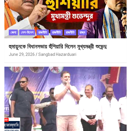
জেলা
দেশ-বিদেশ
রাজনীতি
রাজনীতি
রাজনীতি
রাজ্য
হুমায়ুনকে বিধানসভায় হুঁশিয়ারি দিলেন মুখ্যমন্ত্রী শুভেন্দু
June 29, 2026
Sangbad Hazarduari