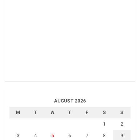
AUGUST 2026
M
T
W
T
F
S
S
1
2
3
4
5
6
7
8
9