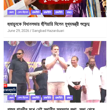
জেলা
দেশ-বিদেশ
রাজনীতি
রাজনীতি
রাজনীতি
রাজ্য
হুমায়ুনকে বিধানসভায় হুঁশিয়ারি দিলেন মুখ্যমন্ত্রী শুভেন্দু
June 29, 2026
Sangbad Hazarduari
জেলা
দেশ-বিদেশ
রাজনীতি
রাজনীতি
রাজনীতি
রাজ্য
রাহুল গান্ধীর মুখে নেই স্থানীয় সমস্যার কথা, সভা শেষে