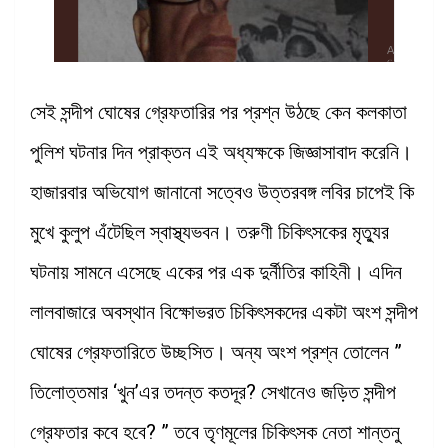
সেই সন্দীপ ঘোষের গ্রেফতারির পর প্রশ্ন উঠছে কেন কলকাতা
পুলিশ ঘটনার দিন প্রাক্তন এই অধ্যক্ষকে জিজ্ঞাসাবাদ করেনি।
হাজারবার অভিযোগ জানানো সত্বেও উত্তরবঙ্গ লবির চাপেই কি
মুখে কুলুপ এঁটেছিল স্বাস্থ্যভবন। তরুণী চিকিৎসকের মৃত্যুর
ঘটনায় সামনে এসেছে একের পর এক দুর্নীতির কাহিনী। এদিন
লালবাজারে অবস্থান বিক্ষোভরত চিকিৎসকদের একটা অংশ সন্দীপ
ঘোষের গ্রেফতারিতে উচ্ছসিত। অন্য অংশ প্রশ্ন তোলেন ”
তিলোত্তমার ‘খুন’এর তদন্ত কতদূর? সেখানেও জড়িত সন্দীপ
গ্রেফতার কবে হবে? ” তবে তৃণমূলের চিকিৎসক নেতা শান্তনু