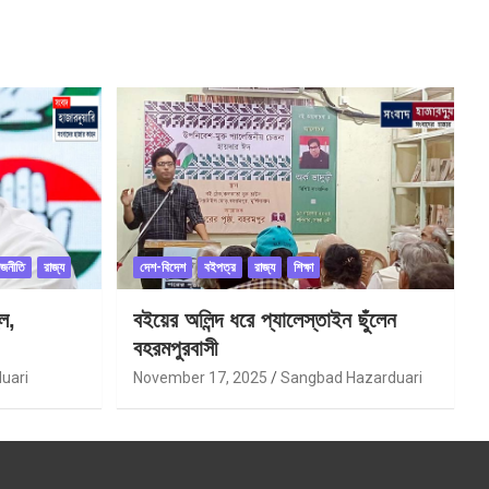
াজনীতি
রাজ্য
দেশ-বিদেশ
বইপত্র
রাজ্য
শিক্ষা
ল,
বইয়ের অলিন্দ ধরে প্যালেস্তাইন ছুঁলেন
বহরমপুরবাসী
uari
November 17, 2025
Sangbad Hazarduari