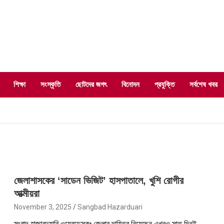
শিক্ষা
সংস্কৃতি
ছোটদের জগৎ
বিনোদন
প্রযুক্তি
সর্বশেষ খবর
জেলাশাসকের ‘সাডেন ভিজিট’ হাসপাতালে, খুশি রোগীর
আত্মীয়রা
November 3, 2025
Sangbad Hazarduari
সংবাদ হাজারদুয়ারি ওয়েবডেস্কঃ জেলার দায়িত্ব নিয়েছেন এখনও সাত দিনই