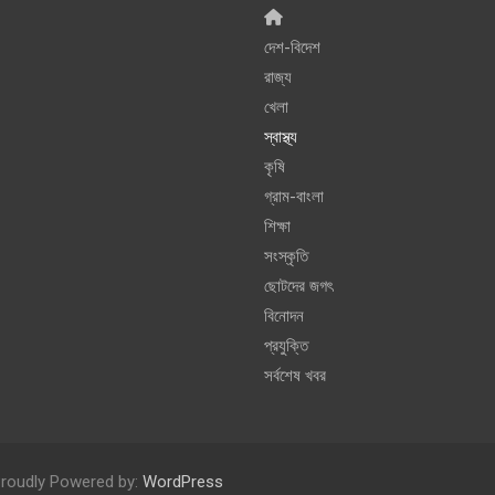
দেশ-বিদেশ
রাজ্য
খেলা
স্বাস্থ্য
কৃষি
গ্রাম-বাংলা
শিক্ষা
সংস্কৃতি
ছোটদের জগৎ
বিনোদন
প্রযুক্তি
সর্বশেষ খবর
roudly Powered by:
WordPress