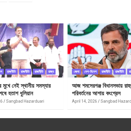
েশ
রাজনীতি
রাজনীতি
রাজনীতি
রাজ্য
জেলা
দেশ-বিদেশ
রাজনীতি
রাজনীতি
র
ীর মুখে নেই স্থানীয় সমস্যার
আজ শমসেরগঞ্জ বিধানসভায় রাহু
েষে হতাশ ধুলিয়ান
পরিবর্তনের আশায় কংগ্রেস
26
Sangbad Hazarduari
April 14, 2026
Sangbad Hazard