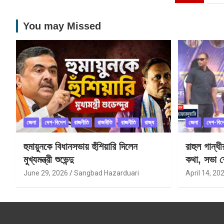
pagination
You may Missed
জেলা
দেশ-বিদেশ
রাজনীতি
রাজনীতি
রাজনীতি
রাজ্য
জেলা
দেশ-বিদ
হুমায়ুনকে বিধানসভায় হুঁশিয়ারি দিলেন
রাহুল গান্ধ
মুখ্যমন্ত্রী শুভেন্দু
কথা, সভা শ
June 29, 2026
Sangbad Hazarduari
April 14, 20