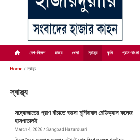
সংবাদের হাজার কাহন
সংবাদ হাজারদুয়ারি
দেশ-বিদেশ
রাজ্য
খেলা
স্বাস্থ্য
কৃষি
গ্রাম-বাংলা
Home
স্বাস্থ্য
স্বাস্থ্য
সদ্যোজাতের প্রাণ বাঁচাতে ভরসা মুর্শিদাবাদ মেডিক্যাল কলেজ
হাসপাতালই
March 4, 2026
Sangbad Hazarduari
বিদ্যুৎ মৈত্র, বহরমপুরঃ বহরমপুর স্টেশনই হোক কিংবা জনবহুল বাসস্ট্যান্ড