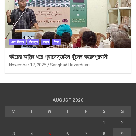
দেশ-বিদেশ
বইপত্র
রাজ্য
শিক্ষা
বইয়ের অলিন্দ ধরে প্যালেস্তাইন ছুঁলেন বহরমপুরবাসী
November 17, 2025
Sangbad Hazarduari
AUGUST 2026
M
T
W
T
F
S
S
1
2
3
4
5
6
7
8
9